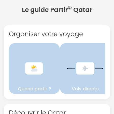
©
Le guide Partir
Qatar
Continuer avec Apple
ou connectez-vous par mail
Organiser votre voyage
Politique de
confidentialité.
Quand partir ?
Vols directs
Découvrir le Qatar