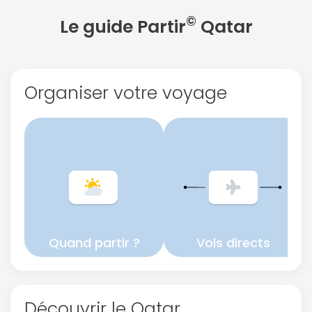
©
Le guide Partir
Qatar
Continuer avec Apple
ou connectez-vous par mail
Organiser votre voyage
Politique de
confidentialité.
Quand partir ?
Vols directs
Découvrir le Qatar