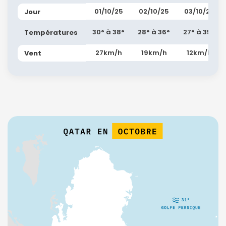
01/10/25
02/10/25
03/10/25
Jour
30° à 38°
28° à 36°
27° à 35°
Températures
27km/h
19km/h
12km/h
Vent