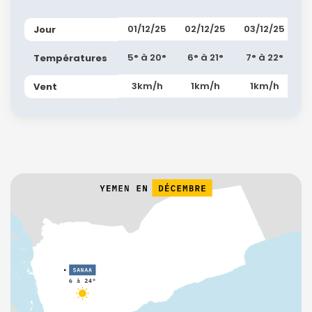
01/12/25
02/12/25
03/12/25
Jour
5° à 20°
6° à 21°
7° à 22°
Températures
3km/h
1km/h
1km/h
Vent
Continuer avec Apple
ou connectez-vous par mail