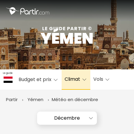
Fermer
LE GUIDE PARTIR ©
YÉMEN
📍 Destinations populaires
Le guide
Climat
Vols
Budget et prix
☀️ Où partir par mois
Janvier
Février
Mars
Avril
Mai
Juin
✨ Envies populaires
Partir
Yémen
Météo en décembre
Juillet
Août
Septembre
Octobre
Novembre
Décembre
Décembre