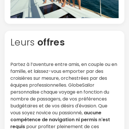
Leurs
offres
Continuer avec Apple
Partez à l’aventure entre amis, en couple ou en
famille, et laissez-vous emporter par des
ou connectez-vous par mail
croisières sur mesure, orchestrées par des
équipes professionnelles. GlobeSailor
personnalise chaque voyage en fonction du
nombre de passagers, de vos préférences
budgétaires et de vos désirs d'évasion. Que
vous soyez novice ou passionné,
aucune
Politique de
confidentialité.
compétence de navigation ni permis n'est
requis
pour profiter pleinement de ces