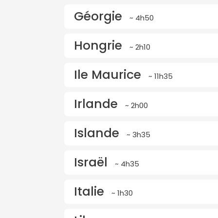
Géorgie
~ 4h50
Hongrie
~ 2h10
Ile Maurice
~ 11h35
Irlande
~ 2h00
Islande
~ 3h35
Israël
~ 4h35
Italie
~ 1h30