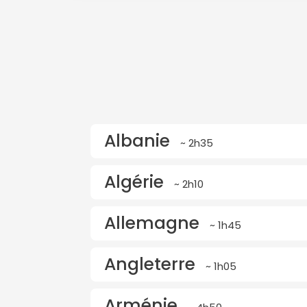
Albanie
~ 2h35
Algérie
~ 2h10
Allemagne
~ 1h45
Angleterre
~ 1h05
Arménie