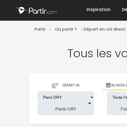
Inspiration
De
Partir
Où partir ?
Départ en vol direct 
📍 Destinati
Tous les v
☀️ Où partir 
DÉPART DE
AU MOIS 
Janvier
✨ Envies pop
Octobre
Paris ORY
To