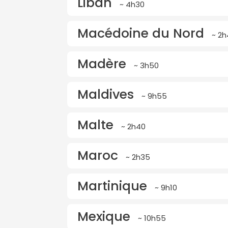
Liban
~ 4h30
Macédoine du Nord
~ 2h
Madère
~ 3h50
Maldives
~ 9h55
Malte
~ 2h40
Maroc
~ 2h35
Martinique
~ 9h10
Mexique
~ 10h55