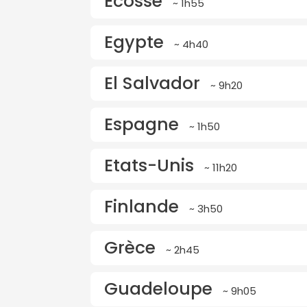
Ecosse
~ 1h55
Egypte
~ 4h40
El Salvador
~ 9h20
Espagne
~ 1h50
Etats-Unis
~ 11h20
Finlande
~ 3h50
Grèce
~ 2h45
Guadeloupe
~ 9h05