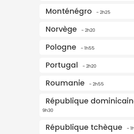
Monténégro
~ 2h25
Norvège
~ 2h20
Pologne
~ 1h55
Portugal
~ 2h20
Roumanie
~ 2h55
République dominicain
9h30
République tchèque
~ 1