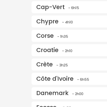
Cap-Vert
~ 6h15
Chypre
~ 4h10
Corse
~ 1h35
Croatie
~ 2h10
Crète
~ 3h25
Côte d'Ivoire
~ 6h55
Danemark
~ 2h00