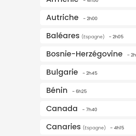
~ 4h50
Autriche
~ 2h00
Baléares
~ 2h05
(Espagne)
Bosnie-Herzégovine
~ 2
Bulgarie
~ 2h45
Bénin
~ 6h25
Canada
~ 7h40
Canaries
~ 4h15
(Espagne)