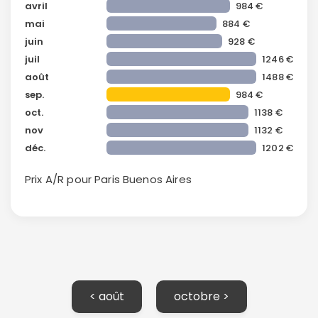
avril
984 €
mai
884 €
juin
928 €
juil
1246 €
août
1488 €
sep.
984 €
oct.
1138 €
nov
1132 €
déc.
1202 €
Prix A/R pour Paris
Buenos Aires
< août
octobre >