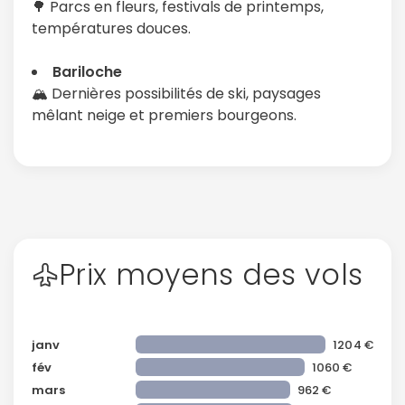
🌳 Parcs en fleurs, festivals de printemps,
températures douces.
Bariloche
Continuer avec Apple
🏔️ Dernières possibilités de ski, paysages
mêlant neige et premiers bourgeons.
ou connectez-vous par mail
Politique de
confidentialité.
Prix moyens des vols
janv
1204 €
fév
1060 €
mars
962 €