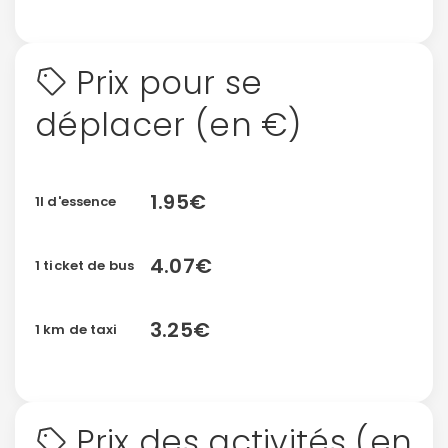
Prix pour se
déplacer (en €)
Politique de
confidentialité.
1.95€
1l d'essence
4.07€
1 ticket de bus
3.25€
1 km de taxi
Prix des activités (en