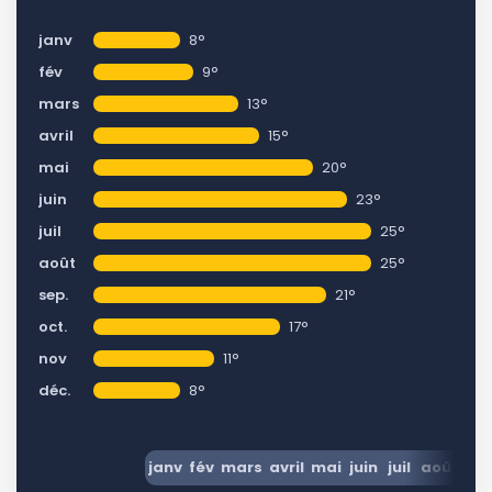
janv
8°
fév
9°
mars
13°
avril
15°
mai
20°
juin
23°
juil
25°
août
25°
sep.
21°
oct.
17°
nov
11°
déc.
8°
janv
fév
mars
avril
mai
juin
juil
août
se