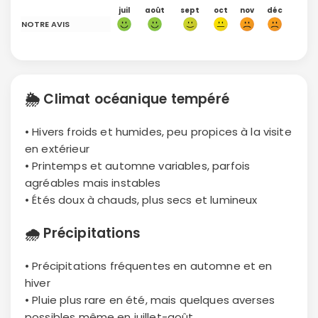
juil
août
sept
oct
nov
déc
NOTRE AVIS
🌦
Climat océanique tempéré
• Hivers froids et humides, peu propices à la visite
en extérieur
• Printemps et automne variables, parfois
agréables mais instables
• Étés doux à chauds, plus secs et lumineux
🌧
Précipitations
• Précipitations fréquentes en automne et en
hiver
• Pluie plus rare en été, mais quelques averses
possibles même en juillet-août