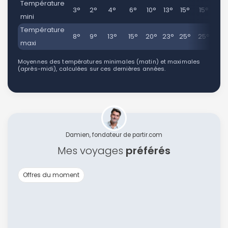
Température
3°
2°
4°
6°
10°
13°
15°
15°
11
mini
Température
8°
9°
13°
15°
20°
23°
25°
25°
21
maxi
Moyennes des températures minimales (matin) et maximales
(après-midi), calculées sur ces dernières années.
Damien, fondateur de partir.com
Mes voyages
préférés
Offres du moment