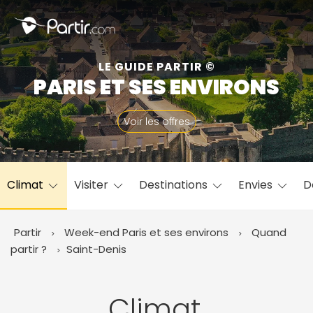
Fermer
LE GUIDE PARTIR ©
PARIS ET SES ENVIRONS
📍 Destinations populaires
Voir les offres
Climat
Visiter
Destinations
Envies
D
☀️ Où partir par mois
Janvier
Février
Mars
Avril
Mai
Juin
✨ Envies populaires
Partir
Week-end Paris et ses environs
Quand
Juillet
Août
Septembre
Octobre
partir ?
Saint-Denis
Novembre
Décembre
Climat,