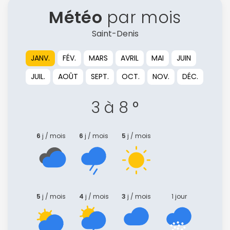
Météo
par mois
Saint-Denis
JANV.
FÉV.
MARS
AVRIL
MAI
JUIN
JUIL.
AOÛT
SEPT.
OCT.
NOV.
DÉC.
3 à 8 °
6
j / mois
6
j / mois
5
j / mois
5
j / mois
4
j / mois
3
j / mois
1 jour