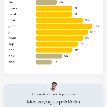
fév
4h
mars
7h
avril
7h
mai
9h
juin
11h
juil
10h
août
9h
sep.
8h
oct.
7h
nov
5h
déc.
3h
Damien, fondateur de partir.com
Mes voyages
préférés