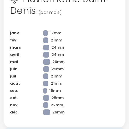
Denis
(par mois)
Politique de
janv
17mm
confidentialité.
fév
21mm
mars
24mm
avril
24mm
mai
26mm
juin
25mm
juil
21mm
août
21mm
sep.
15mm
oct.
25mm
nov
22mm
déc.
26mm