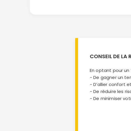
CONSEIL DE LA
En optant pour un 
- De gagner un tem
- D’allier confor
- De réduire les 
- De minimiser vot