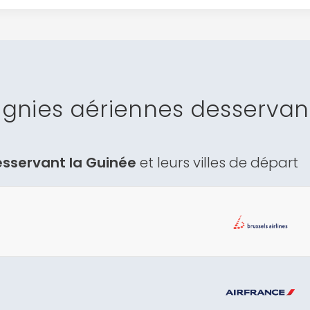
Continuer avec Apple
ou connectez-vous par mail
gnies aériennes desservant
Politique de confidentialité.
sservant la Guinée
et leurs villes de départ