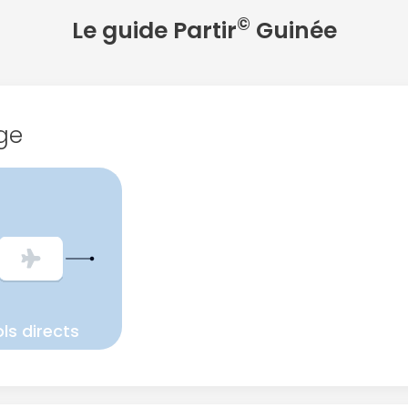
©
Le guide Partir
Guinée
ge
ls directs