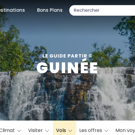
stinations
Bons Plans
ons populaires
LE GUIDE PARTIR ©
GUINÉE
par mois
Février
Mars
Avril
Mai
Juin
Juillet
Août
S
ulaires
Novembre
Décembre
Climat
Visiter
Vols
Les offres
Mon vo