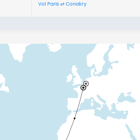
Vol Paris ⇄ Conakry