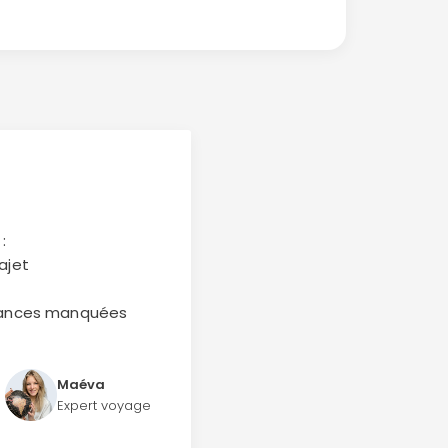
:
ajet
ndances manquées
Maéva
Expert voyage