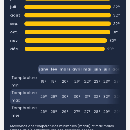
Continuer avec Apple
juil
32°
ou connectez-vous par mail
août
32°
sep.
32°
oct.
31°
nov
30°
déc.
29°
Politique de
confidentialité.
janv
fév
mars
avril
mai
juin
juil
août
se
Température
19°
19°
20°
21°
22°
23°
23°
23°
2
mini
Température
25°
29°
30°
30°
31°
32°
32°
32°
3
maxi
Température
26°
26°
26°
27°
27°
28°
29°
29°
3
mer
Moyennes des températures minimales (matin) et maximales
(après-midi), calculées sur ces dernières années.