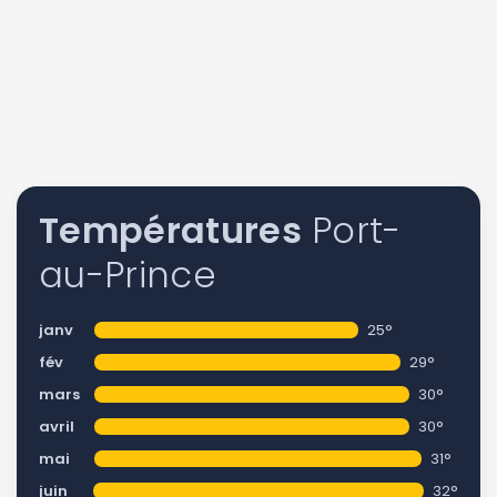
Températures
Port-
au-Prince
janv
25°
fév
29°
mars
30°
avril
30°
mai
31°
juin
32°