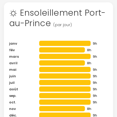
Ensoleillement Port-
au-Prince
(par jour)
janv
9h
fév
8h
mars
9h
avril
8h
mai
9h
juin
9h
juil
9h
août
9h
sep.
9h
oct.
9h
nov
8h
déc.
9h