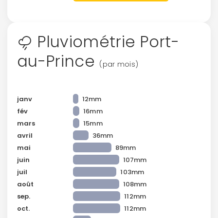
Pluviométrie Port-
au-Prince
(par mois)
janv
12mm
fév
16mm
mars
15mm
avril
36mm
mai
89mm
juin
107mm
juil
103mm
août
108mm
sep.
112mm
oct.
112mm