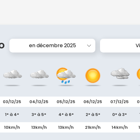
o
en décembre 2025
Vi
03/12/25
04/12/25
05/12/25
06/12/25
07/12/25
0
1° à 4°
3° à 5°
4° à 6°
2° à 5°
0° à 3°
10km/h
13km/h
13km/h
21km/h
14km/h