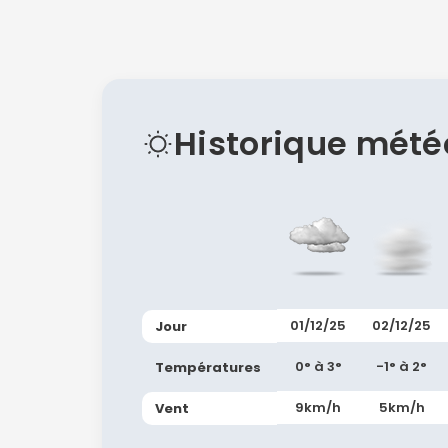
Historique mété
01/12/25
02/12/25
Jour
0° à 3°
-1° à 2°
Températures
9km/h
5km/h
Vent