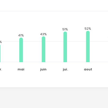
52%
51%
43%
41%
%
r.
mai
juin
jui.
aout