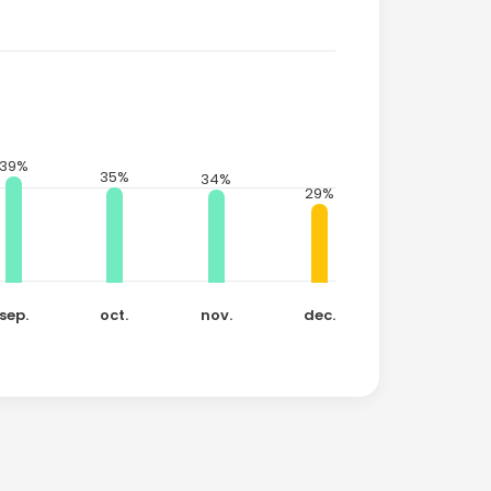
39%
35%
34%
29%
sep.
oct.
nov.
dec.