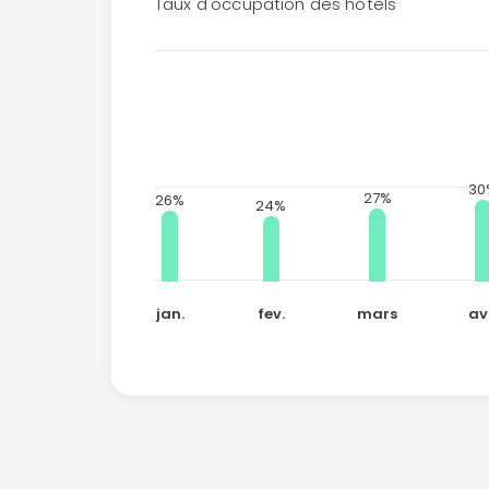
Taux d'occupation des hôtels
30
27%
26%
24%
jan.
fev.
mars
av