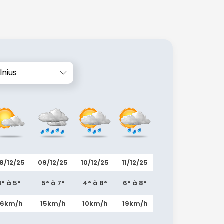
lnius
8/12/25
09/12/25
10/12/25
11/12/25
12/12/25
13/12/
1° à 5°
5° à 7°
4° à 8°
6° à 8°
2° à 7°
-3° à 
16km/h
15km/h
10km/h
19km/h
16km/h
9km/