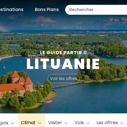
stinations
Bons Plans
ons populaires
LE GUIDE PARTIR ©
LITUANIE
par mois
Voir les offres
Février
Mars
Avril
Mai
Juin
Juillet
Août
S
ulaires
Novembre
Décembre
Climat
Visiter
Vols
Les offres
 prix