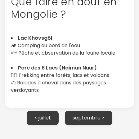
Que faire en août en
Mongolie ?
Lac Khövsgöl
🏕️ Camping au bord de l'eau
🐟 Pêche et observation de la faune locale
Parc des 8 Lacs (Naiman Nuur)
🚶‍♂️ Trekking entre forêts, lacs et volcans
🐴 Balades à cheval dans des paysages
verdoyants
< juillet
septembre >
Continuer avec Apple