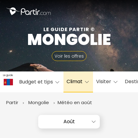
Fermer
LE GUIDE PARTIR ©
MONGOLIE
📍 Destinations populaires
Voir les offres
Le guide
Climat
Visiter
Desti
Budget et tips
☀️ Où partir par mois
Janvier
Février
Mars
Avril
Mai
Juin
✨ Envies populaires
Partir
Mongolie
Météo en août
Juillet
Août
Septembre
Octobre
Novembre
Décembre
Août