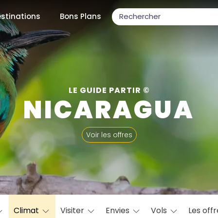
stinations
Bons Plans
ons populaires
LE GUIDE PARTIR ©
NICARAGUA
par mois
Voir les offres
Février
Mars
Avril
Mai
Juin
Juillet
Août
S
ulaires
Novembre
Décembre
Climat
Visiter
Envies
Vols
Les off