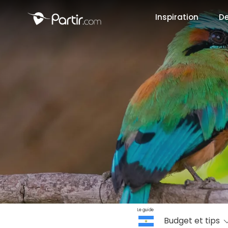
Inspiration
De
📍 Destinati
☀️ Où partir 
Janvier
✨ Envies pop
Octobre
Le guide
Budget et tips