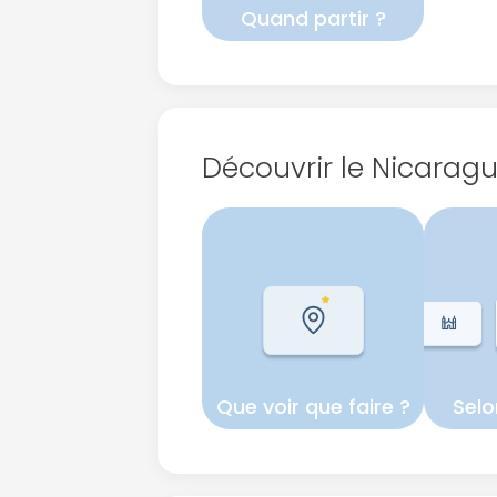
Quand partir ?
Découvrir le Nicarag
Que voir que faire ?
Selo