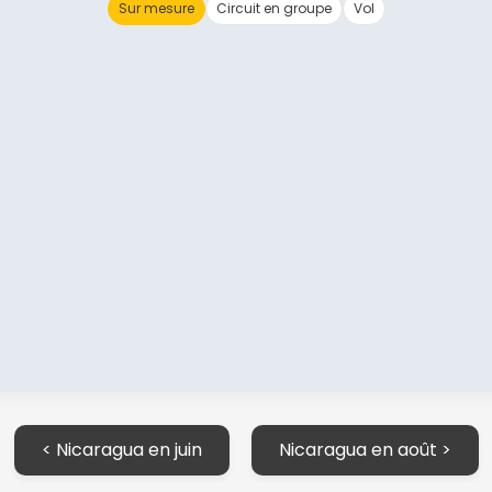
Sur mesure
Circuit en groupe
Vol
Continuer avec Apple
ou connectez-vous par mail
Politique de confidentialité.
< Nicaragua en juin
Nicaragua en août >