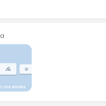
ua
n vos envies