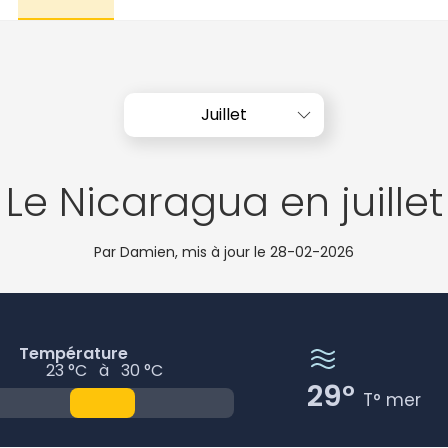
Juillet
Le Nicaragua en juillet
Par Damien, mis à jour le
28-02-2026
Température
23 °C
à
30 °C
29°
T° mer