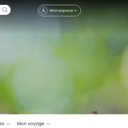
Fermer
Mon espace
eptembre
res
Mon voyage