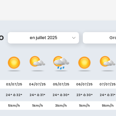
o
en juillet 2025
Gr
03/07/25
04/07/25
05/07/25
06/07/25
07/07/25
24° à 32°
24° à 31°
24° à 30°
23° à 30°
24° à 31°
5km/h
1km/h
3km/h
1km/h
9km/h