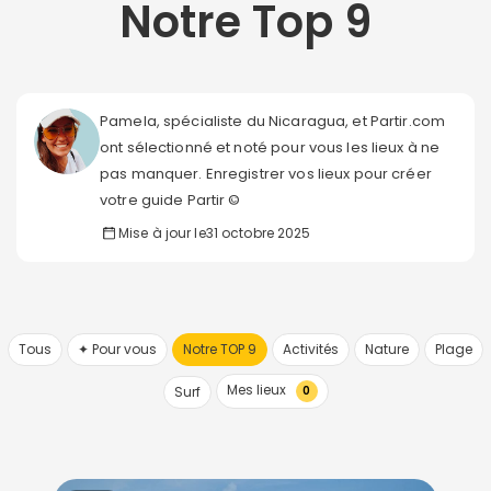
Notre Top 9
Pamela, spécialiste du Nicaragua, et Partir.com
ont sélectionné et noté pour vous les lieux à ne
pas manquer. Enregistrer vos lieux pour créer
votre guide Partir ©
Mise à jour le
31 octobre 2025
Tous
✦ Pour vous
Notre TOP 9
Activités
Nature
Plage
Mes lieux
Surf
0