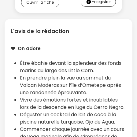
Ouvrir la fiche
L'avis de la rédaction
❤️ On adore
Être ébahie devant la splendeur des fonds
Continuer avec Apple
marins au large des Little Corn.
En prendre plein la vue au sommet du
ou connectez-vous par mail
Volcan Maderas sur l’île d’Ometepe après
une randonnée éprouvante.
Vivre des émotions fortes et inoubliables
lors de la descende en luge du Cerro Negro.
Déguster un cocktail de lait de coco à la
piscine naturelle turquoise, Ojo de Agua.
Politique de
confidentialité.
Commencer chaque journée avec un cours
de yoga matinale afin de s’imprégner de