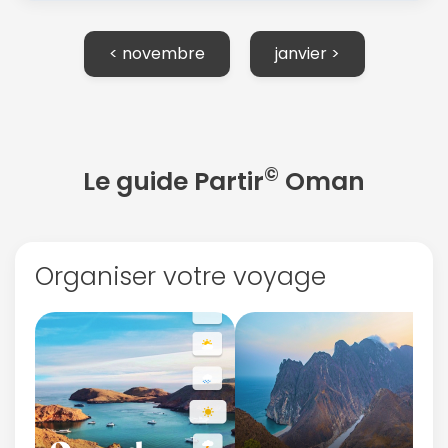
< novembre
janvier >
Continuer avec Apple
©
Le guide Partir
Oman
ou connectez-vous par mail
Organiser votre voyage
Politique de
confidentialité.