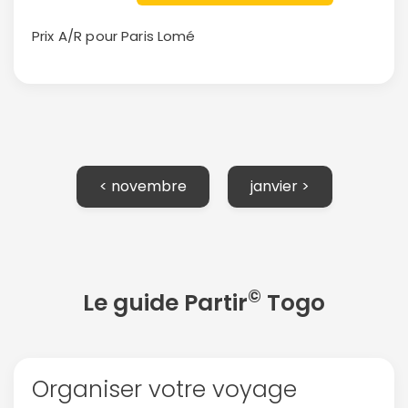
ou connectez-vous par mail
Prix A/R pour Paris
Lomé
Politique de
confidentialité.
< novembre
janvier >
©
Le guide Partir
Togo
Organiser votre voyage