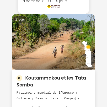
à partir de 1899 € - 9 jours
2 jours
Koutammakou et les Tata
8
Somba
Patrimoine mondial de l'Unesco
|
Culture
Beau village
Campagne
|
|