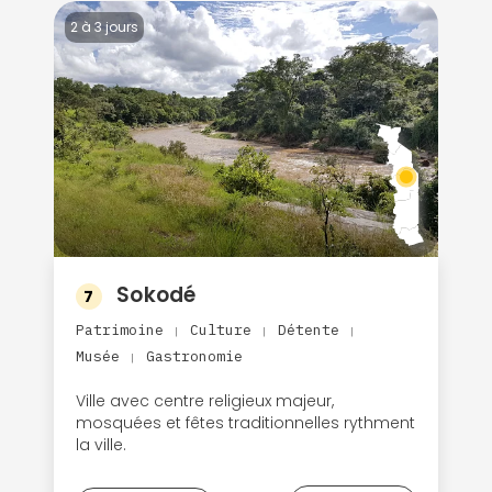
2 à 3 jours
Sokodé
7
Patrimoine
Culture
Détente
|
|
|
Musée
Gastronomie
|
Ville avec centre religieux majeur,
mosquées et fêtes traditionnelles rythment
la ville.