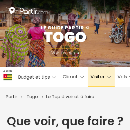
Fermer
LE GUIDE PARTIR ©
TOGO
📍 Destinations populaires
Voir les offres
Le guide
Climat
Visiter
Vols
Budget et tips
☀️ Où partir par mois
Janvier
Février
Mars
Avril
Mai
Juin
✨ Envies populaires
Partir
Togo
Le Top à voir et à faire
Juillet
Août
Septembre
Octobre
Novembre
Décembre
Que voir, que faire ?