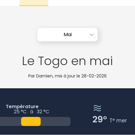
Mai
Le Togo en mai
Par Damien, mis à jour le
28-02-2026
Température
25 °C
à
32 °C
29°
T° mer