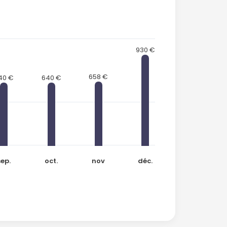
930 €
658 €
40 €
640 €
sep.
oct.
nov
déc.