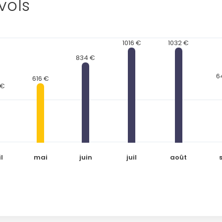
vols
1016 €
1032 €
834 €
6
616 €
 €
l
mai
juin
juil
août