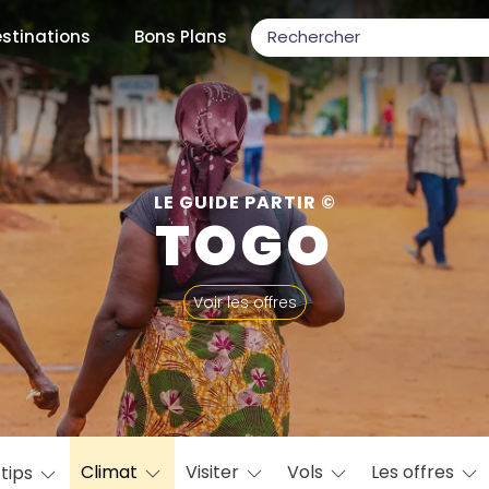
stinations
Bons Plans
ons populaires
LE GUIDE PARTIR ©
TOGO
par mois
Voir les offres
Février
Mars
Avril
Mai
Juin
Juillet
Août
S
ulaires
Novembre
Décembre
Climat
Visiter
Vols
Les offres
 tips