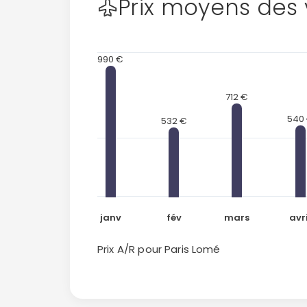
Prix moyens des 
990 €
712 €
540
532 €
janv
fév
mars
avri
Prix A/R pour Paris
Lomé