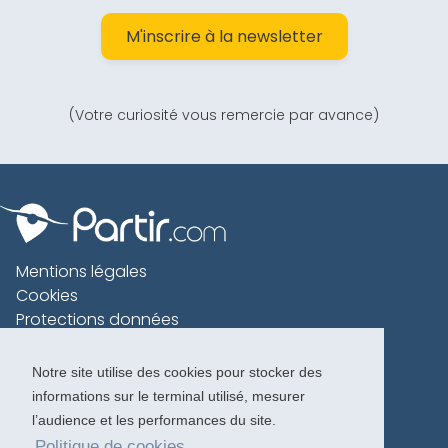
M'inscrire à la newsletter
(Votre curiosité vous remercie par avance)
Mentions légales
Cookies
Protections données
Contact
Charte voyageur
Notre site utilise des cookies pour stocker des
informations sur le terminal utilisé, mesurer
Copyright 1996-2026
l’audience et les performances du site.
Politique de cookies