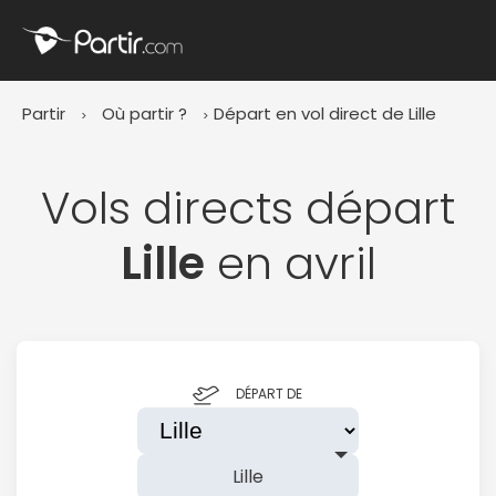
Fermer
Partir
Où partir ?
Départ en vol direct de Lille
📍 Destinations populaires
Vols directs départ
Lille
en avril
☀️ Où partir par mois
Janvier
Février
Mars
Avril
Mai
Juin
✨ Envies populaires
Juillet
Août
Septembre
Octobre
DÉPART DE
Novembre
Décembre
Lille