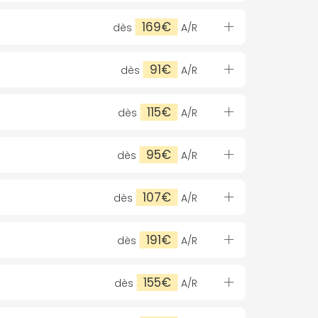
169€
dès
A/R
91€
dès
A/R
115€
dès
A/R
95€
dès
A/R
107€
dès
A/R
191€
dès
A/R
155€
dès
A/R