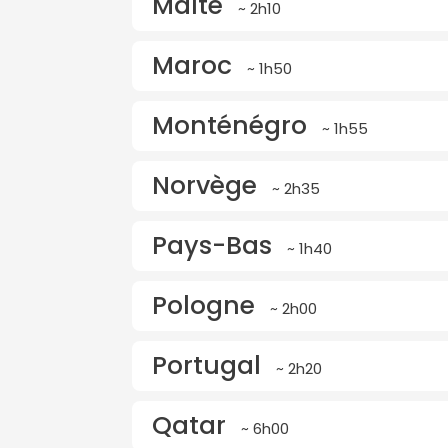
Malte
~ 2h10
Maroc
~ 1h50
Monténégro
~ 1h55
Norvège
~ 2h35
Pays-Bas
~ 1h40
Pologne
~ 2h00
Portugal
~ 2h20
Qatar
~ 6h00