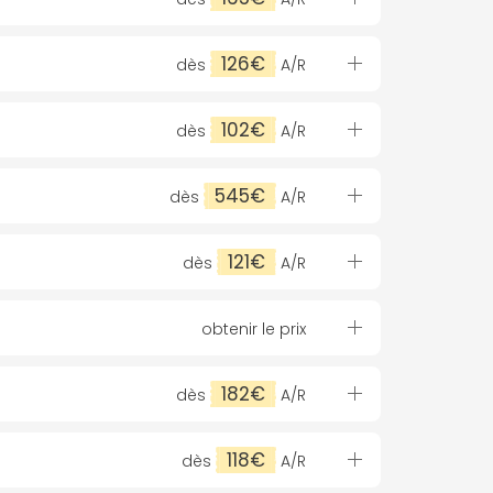
126€
dès
A/R
102€
dès
A/R
545€
dès
A/R
121€
dès
A/R
obtenir le prix
182€
dès
A/R
118€
dès
A/R