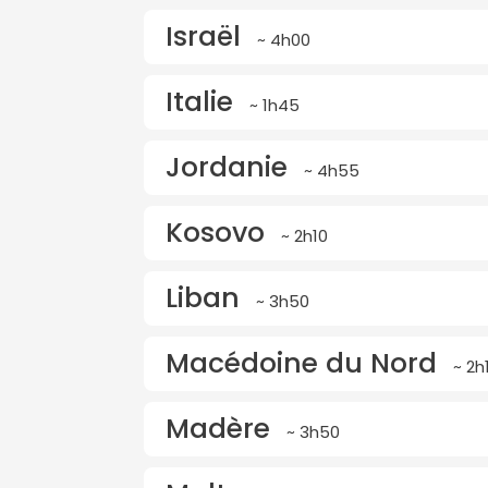
Israël
~ 4h00
Italie
~ 1h45
Jordanie
~ 4h55
Kosovo
~ 2h10
Liban
~ 3h50
Macédoine du Nord
~ 2h
Madère
~ 3h50