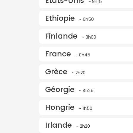
Etats-Unis
~ 9h15
Ethiopie
~ 6h50
Finlande
~ 3h00
France
~ 0h45
Grèce
~ 2h20
Géorgie
~ 4h25
Hongrie
~ 1h50
Irlande
~ 2h20