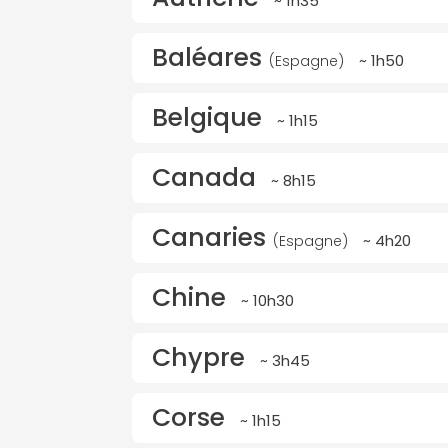
~ 1h35
Baléares
~ 1h50
(Espagne)
Belgique
~ 1h15
Canada
~ 8h15
Canaries
~ 4h20
(Espagne)
Chine
~ 10h30
Chypre
~ 3h45
Corse
~ 1h15