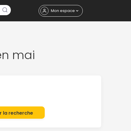
Fermer
Mon espace
n mai
eptembre
r la recherche