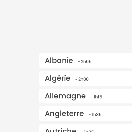
Albanie
~ 2h05
Algérie
~ 2h00
Allemagne
~ 1h15
Angleterre
~ 1h35
Autriche