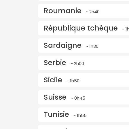
Roumanie
~ 2h40
République tchèque
~ 1
Sardaigne
~ 1h30
Serbie
~ 2h00
Sicile
~ 1h50
Suisse
~ 0h45
Tunisie
~ 1h55