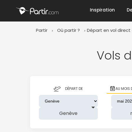
Inspiration
De
Partir
Où partir ?
Départ en vol direc
📍 Destinati
Vols 
☀️ Où partir 
DÉPART DE
AU MOIS 
Janvier
✨ Envies pop
Octobre
Genève