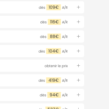
109€
dès
A/R
116€
dès
A/R
88€
dès
A/R
104€
dès
A/R
obtenir le prix
419€
dès
A/R
94€
dès
A/R