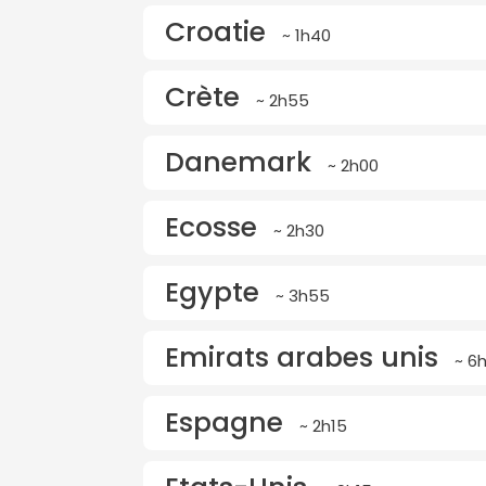
Croatie
~ 1h40
Crète
~ 2h55
Danemark
~ 2h00
Ecosse
~ 2h30
Egypte
~ 3h55
Emirats arabes unis
~ 6
Espagne
~ 2h15