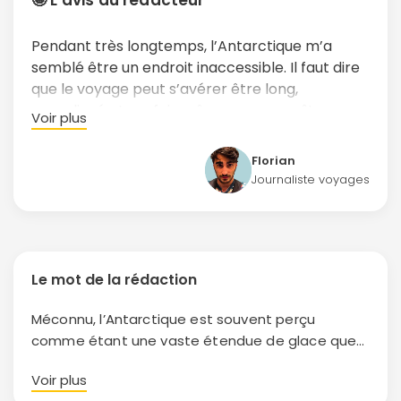
Pendant très longtemps, l’Antarctique m’a
semblé être un endroit inaccessible. Il faut dire
que le voyage peut s’avérer être long,
compliqué et parfois même un peu coûteux.
Voir plus
Toutefois, de nombreuses mesures ont été
mises en place afin de motiver les touristes les
Florian
plus aventureux à s’y rendre. À ce titre, j’ai moi-
Journaliste voyages
même succombé aux sirènes de cette folle
idée, l’Antarctique remplissant toutes les cases
de ces destinations qui m’attirent tout
particulièrement.
Reculé
,
lointain
,
doté d’une
Le mot de la rédaction
faune et d’une flore toutes deux
impressionnantes
et surtout me promettant
Méconnu, l’Antarctique est souvent perçu
un séjour qui restera à jamais gravé, les points
comme étant une vaste étendue de glace que
positifs étaient bien trop nombreux pour se dire
seuls quelques privilégiés ont le droit et la
que cela ne valait pas le coup.
Voir plus
chance de visiter. Aujourd’hui toutefois, les