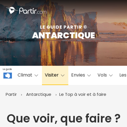
Fermer
LE GUIDE PARTIR ©
ANTARCTIQUE
📍 Destinations populaires
Le guide
Climat
Visiter
Envies
Vols
Les
☀️ Où partir par mois
Janvier
Février
Mars
Avril
Mai
Juin
✨ Envies populaires
Partir
Antarctique
Le Top à voir et à faire
Juillet
Août
Septembre
Octobre
Novembre
Décembre
Que voir, que faire ?