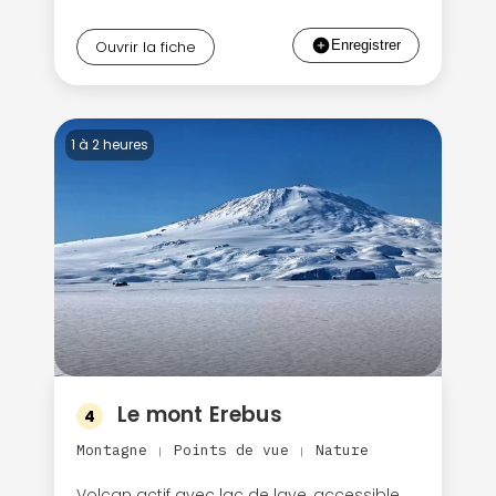
Ouvrir la fiche
1 à 2 heures
Le mont Erebus
4
Montagne
Points de vue
Nature
|
|
Volcan actif avec lac de lave, accessible