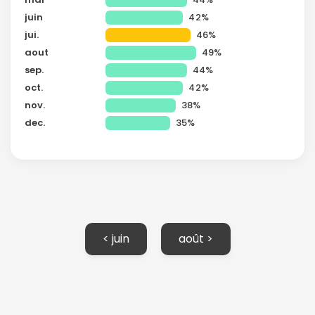
juin
42%
ou connectez-vous par mail
jui.
46%
aout
49%
sep.
44%
oct.
42%
nov.
38%
Politique de
dec.
35%
confidentialité.
< juin
août >