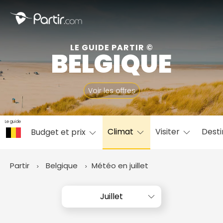
Fermer
LE GUIDE PARTIR ©
BELGIQUE
📍 Destinations populaires
Voir les offres
Le guide
Climat
Visiter
Desti
Budget et prix
☀️ Où partir par mois
Janvier
Février
Mars
Avril
Mai
Juin
✨ Envies populaires
Partir
Belgique
Météo en juillet
Juillet
Août
Septembre
Octobre
Novembre
Décembre
Juillet