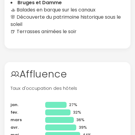
Bruges et Damme
🚣 Balades en barque sur les canaux
🌸 Découverte du patrimoine historique sous le
soleil
🍺 Terrasses animées le soir
Affluence
Taux d'occupation des hôtels
jan.
27%
fev.
32%
mars
36%
avr.
39%
Continuer avec Apple
mai
44%