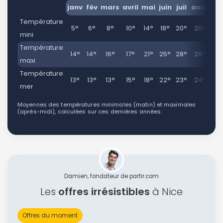
janv
fév
mars
avril
mai
juin
juil
août
se
Température
5°
6°
8°
10°
14°
18°
20°
20°
17
mini
Température
14°
14°
16°
17°
21°
25°
28°
28°
25
maxi
Température
13°
13°
13°
15°
18°
22°
23°
24°
22
mer
Moyennes des températures minimales (matin) et maximales
(après-midi), calculées sur ces dernières années.
Damien, fondateur de partir.com
Les
offres irrésistibles
à Nice
Offres du moment