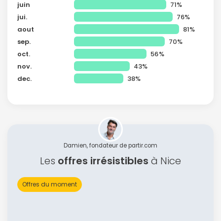
juin
71%
jui.
76%
aout
81%
sep.
70%
oct.
56%
nov.
43%
dec.
38%
Damien, fondateur de partir.com
Les
offres irrésistibles
à Nice
Offres du moment