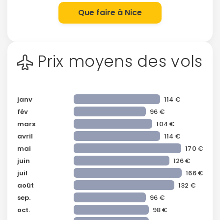
Que faire à Nice
Prix moyens des vols
janv
114 €
fév
96 €
mars
104 €
avril
114 €
mai
170 €
juin
126 €
juil
166 €
août
132 €
sep.
96 €
oct.
98 €