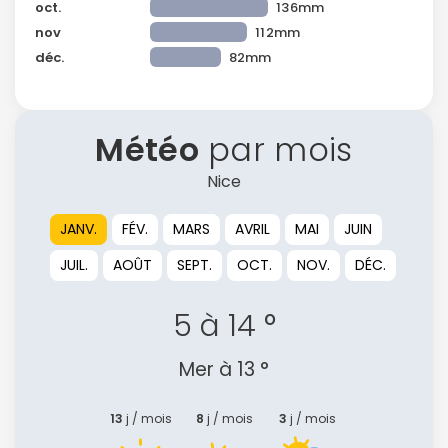
oct.
136mm
nov
112mm
déc.
82mm
Météo
par mois
Nice
JANV.
FÉV.
MARS
AVRIL
MAI
JUIN
JUIL.
AOÛT
SEPT.
OCT.
NOV.
DÉC.
5 à 14 °
Mer à 13 °
Continuer avec Apple
13
j / mois
8
j / mois
3
j / mois
ou connectez-vous par mail