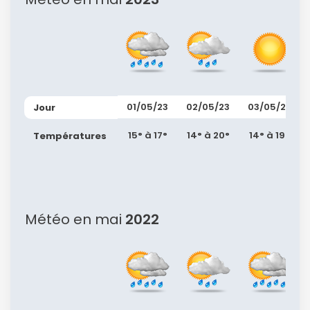
01/05/23
02/05/23
03/05/23
Jour
15° à 17°
14° à 20°
14° à 19°
Températures
Météo en mai
2022