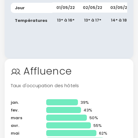
01/05/22
02/05/22
03/05/22
Jour
13° à 16°
13° à 17°
14° à 18°
Températures
Affluence
Taux d'occupation des hôtels
jan.
39%
fev.
43%
mars
50%
avr.
55%
mai
62%