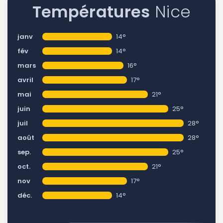
Températures
Nice
janv
14°
fév
14°
mars
16°
avril
17°
mai
21°
juin
25°
juil
28°
août
28°
sep.
25°
oct.
21°
nov
17°
déc.
14°