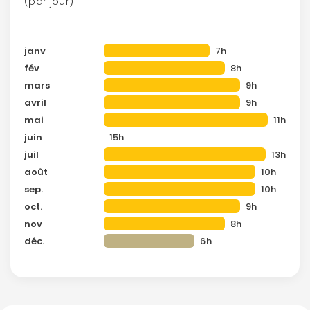
(par jour)
janv
7h
fév
8h
mars
9h
avril
9h
mai
11h
juin
15h
juil
13h
août
10h
sep.
10h
oct.
9h
nov
8h
déc.
6h