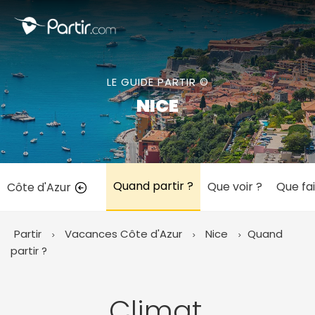
Fermer
LE GUIDE PARTIR ©
📍 Destinations populaires
NICE
Quand partir ?
Que voir ?
Que fai
Côte d'Azur
☀️ Où partir par mois
Janvier
Février
Mars
Avril
Mai
Juin
✨ Envies populaires
Partir
Vacances Côte d'Azur
Nice
Quand
Juillet
Août
Septembre
Octobre
partir ?
Novembre
Décembre
Climat,