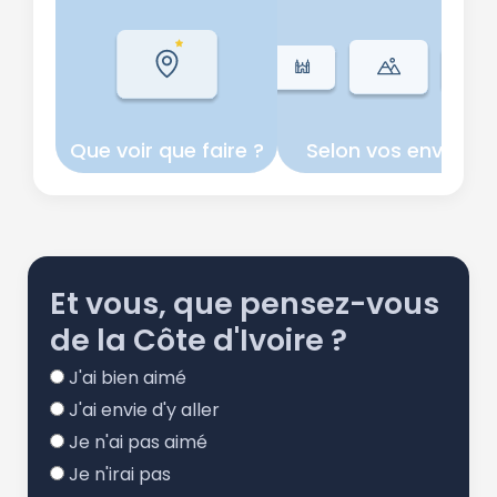
Politique de
Note (1 à 5)
confidentialité.
Que voir que faire ?
Selon vos envies
Et vous, que pensez-vous
de la Côte d'Ivoire ?
J'ai bien aimé
J'ai envie d'y aller
Je n'ai pas aimé
Je n'irai pas