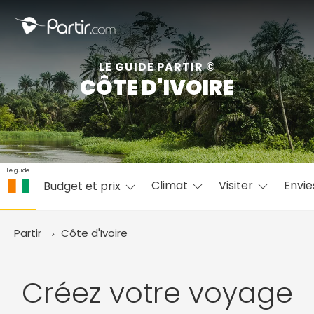
Fermer
LE GUIDE PARTIR ©
CÔTE D'IVOIRE
📍 Destinations populaires
Le guide
Climat
Visiter
Envi
Budget et prix
☀️ Où partir par mois
Janvier
Février
Mars
Avril
Mai
Juin
✨ Envies populaires
Partir
Côte d'Ivoire
Juillet
Août
Septembre
Octobre
Novembre
Décembre
Créez votre voyage