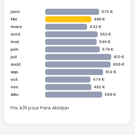
janv
570 €
fév
488 €
mars
442 €
avril
552 €
mai
546 €
juin
578 €
juil
810 €
Continuer avec Apple
août
836 €
sep.
614 €
ou connectez-vous par mail
oct.
474 €
nov
482 €
déc.
598 €
Prix A/R pour Paris
Abidjan
Politique de
confidentialité.