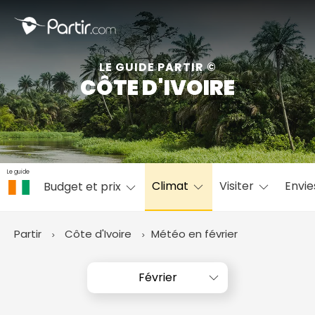
Fermer
LE GUIDE PARTIR ©
CÔTE D'IVOIRE
📍 Destinations populaires
Le guide
Climat
Visiter
Envi
Budget et prix
☀️ Où partir par mois
Janvier
Février
Mars
Avril
Mai
Juin
✨ Envies populaires
Partir
Côte d'Ivoire
Météo en février
Juillet
Août
Septembre
Octobre
Novembre
Décembre
Février