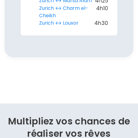
Zurich ↔︎ Marsa Alam
4h25
Zurich ↔︎ Charm el-
4h10
Cheikh
Zurich ↔︎ Louxor
4h30
Multipliez vos chances de
réaliser vos rêves