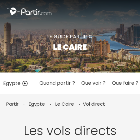
Fermer
LE GUIDE PARTIR ©
📍 Destinations populaires
LE CAIRE
Quand partir ?
Que voir ?
Que faire ?
Egypte
☀️ Où partir par mois
Janvier
Février
Mars
Avril
Mai
Juin
✨ Envies populaires
Partir
Egypte
Le Caire
Vol direct
Juillet
Août
Septembre
Octobre
Novembre
Décembre
Les vols directs