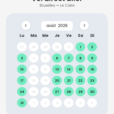
Bruxelles ⭢ Le Caire
août
2026
Lu
Ma
Me
Je
Ve
Sa
Di
27
28
29
30
31
1
2
3
4
5
6
7
8
9
10
11
12
13
14
15
16
17
18
19
20
21
22
23
24
25
26
27
28
29
30
31
1
2
3
4
5
6