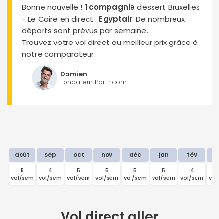
Bonne nouvelle !
1 compagnie
dessert Bruxelles
- Le Caire en direct :
Egyptair
. De nombreux
départs sont prévus par semaine.
Trouvez votre vol direct au meilleur prix grâce à
notre comparateur.
Damien
Fondateur Partir.com
août
sep
oct
nov
déc
jan
fév
m
5
4
5
5
5
5
4
vol/sem
vol/sem
vol/sem
vol/sem
vol/sem
vol/sem
vol/sem
vol
Vol direct
aller