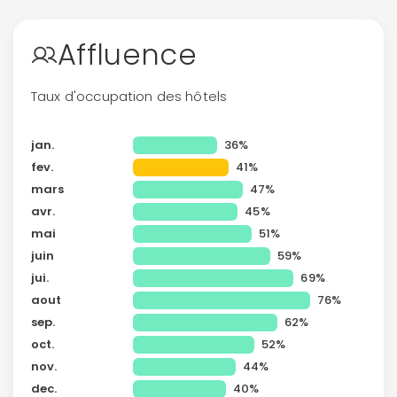
Affluence
Taux d'occupation des hôtels
jan.
36%
fev.
41%
mars
47%
avr.
45%
mai
51%
juin
59%
jui.
69%
aout
76%
sep.
62%
oct.
52%
nov.
44%
dec.
40%