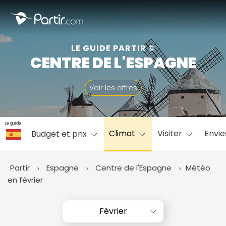
Fermer
LE GUIDE PARTIR ©
CENTRE DE L'ESPAGNE
📍 Destinations populaires
Voir les offres
Le guide
Climat
Visiter
Envi
Budget et prix
☀️ Où partir par mois
Janvier
Février
Mars
Avril
Mai
Juin
✨ Envies populaires
Partir
Espagne
Centre de l'Espagne
Météo
Juillet
Août
Septembre
Octobre
en février
Novembre
Décembre
Février