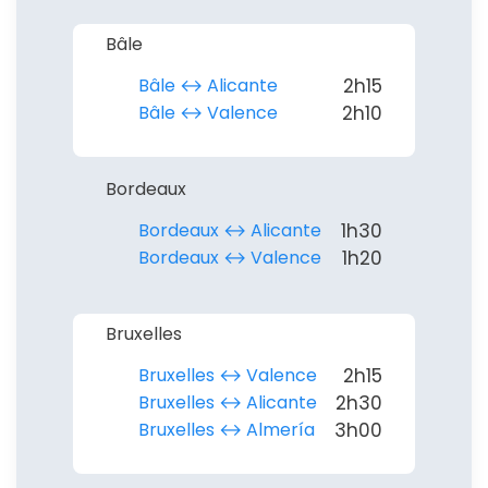
Bâle
Continuer avec Apple
Bâle ↔︎ Alicante
2h15
Bâle ↔︎ Valence
2h10
ou connectez-vous par mail
Bordeaux
Bordeaux ↔︎ Alicante
1h30
Bordeaux ↔︎ Valence
1h20
Politique de
confidentialité.
Bruxelles
Bruxelles ↔︎ Valence
2h15
Bruxelles ↔︎ Alicante
2h30
Bruxelles ↔︎ Almería
3h00