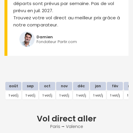
départs sont prévus par semaine. Pas de vol
prévu en juil. 2027.
Trouvez votre vol direct au meilleur prix grâce à
notre comparateur.
Damien
Fondateur Partir.com
août
sep
oct
nov
déc
jan
fév
m
1 vol/j
1 vol/j
1 vol/j
1 vol/j
1 vol/j
1 vol/j
1 vol/j
1 vo
Vol direct
aller
Paris ⭢ Valence