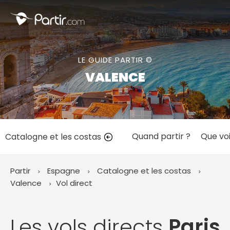
Fermer
LE GUIDE PARTIR ©
📍 Destinations populaires
VALENCE
Quand partir ?
Que voi
Catalogne et les costas
☀️ Où partir par mois
Janvier
Février
Mars
Avril
Mai
Juin
✨ Envies populaires
Partir
Espagne
Catalogne et les costas
Juillet
Août
Septembre
Octobre
Valence
Vol direct
Novembre
Décembre
Les vols directs
Paris