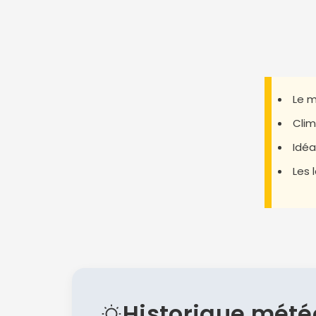
Le m
Clim
Idéa
Les 
Historique mété