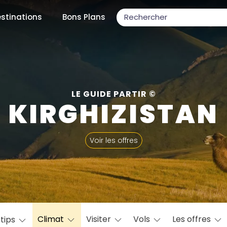
stinations
Bons Plans
ons populaires
LE GUIDE PARTIR ©
KIRGHIZISTAN
par mois
Voir les offres
Février
Mars
Avril
Mai
Juin
Juillet
Août
S
ulaires
Novembre
Décembre
Climat
Visiter
Vols
Les offres
 tips