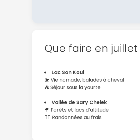
Que faire en juillet
Lac Son Koul
🐎 Vie nomade, balades à cheval
⛺ Séjour sous la yourte
Vallée de Sary Chelek
🌳 Forêts et lacs d’altitude
🚶‍♀️ Randonnées au frais