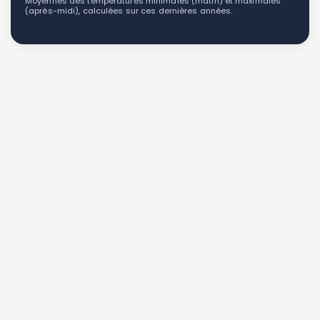
Moyennes des températures minimales (matin) et maximales
(après-midi), calculées sur ces dernières années.