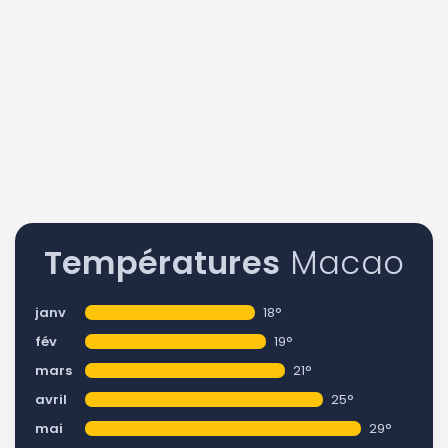
Températures
Macao
janv
18°
fév
19°
mars
21°
avril
25°
mai
29°