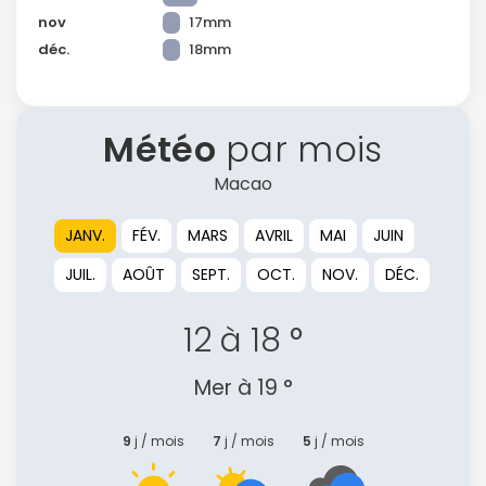
nov
17mm
déc.
18mm
Météo
par mois
Macao
JANV.
FÉV.
MARS
AVRIL
MAI
JUIN
JUIL.
AOÛT
SEPT.
OCT.
NOV.
DÉC.
12 à 18 °
Mer à 19 °
9
j / mois
7
j / mois
5
j / mois