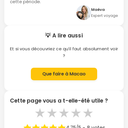
cette période.
Maéva
Expert voyage
💡 A lire aussi
Et si vous découvriez ce qu’il faut absolument voir
?
Que faire à Macao
Cette page vous a t-elle-été utile ?
★
★
★
★
★
4.75/5 - 8 votes