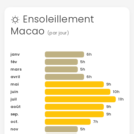
Ensoleillement
Macao
(par jour)
janv
6h
fév
5h
mars
5h
avril
6h
mai
9h
juin
10h
juil
11h
août
9h
sep.
9h
oct.
7h
nov
5h