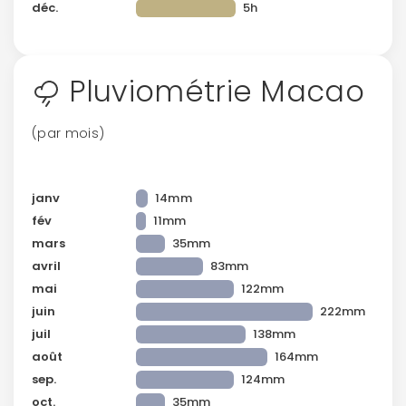
déc.
5h
Pluviométrie Macao
(par mois)
Continuer avec Apple
ou connectez-vous par mail
janv
14mm
fév
11mm
mars
35mm
avril
83mm
mai
122mm
juin
222mm
Politique de
confidentialité.
juil
138mm
août
164mm
sep.
124mm
oct.
35mm