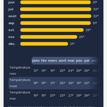
juin
31°
juil
32°
août
32°
sep.
31°
oct.
28°
nov
25°
déc.
21°
janv
fév
mars
avril
mai
juin
juil
août
se
Température
12°
13°
16°
20°
24°
26°
26°
26°
25
mini
Température
18°
19°
21°
25°
29°
31°
32°
32°
31
maxi
Température
19°
19°
20°
23°
27°
29°
29°
29°
28
mer