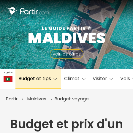
Fermer
LE GUIDE PARTIR ©
MALDIVES
📍 Destinations populaires
Voir les offres
Le guide
Budget et tips
Climat
Visiter
Vols
☀️ Où partir par mois
Janvier
Février
Mars
Avril
Mai
Juin
✨ Envies populaires
Partir
Maldives
Budget voyage
Juillet
Août
Septembre
Octobre
Novembre
Décembre
Budget et prix d'un