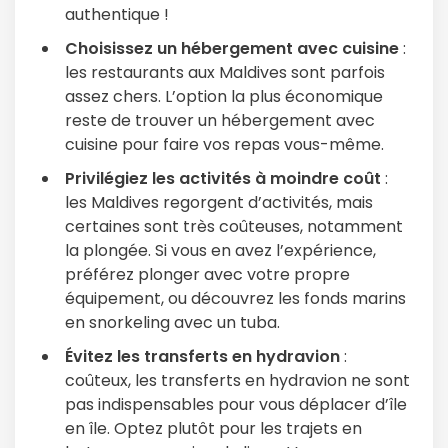
authentique !
Choisissez un hébergement avec cuisine
:
les restaurants aux Maldives sont parfois
assez chers. L’option la plus économique
Continuer avec Apple
reste de trouver un hébergement avec
cuisine pour faire vos repas vous-même.
ou connectez-vous par mail
Privilégiez les activités à moindre coût
:
les Maldives regorgent d’activités, mais
certaines sont très coûteuses, notamment
la plongée. Si vous en avez l’expérience,
préférez plonger avec votre propre
Politique de
confidentialité.
équipement, ou découvrez les fonds marins
en snorkeling avec un tuba.
Évitez les transferts en hydravion
:
coûteux, les transferts en hydravion ne sont
pas indispensables pour vous déplacer d’île
en île. Optez plutôt pour les trajets en