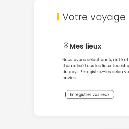
riche et variée, comme
le désert
qui re
présente,
la savane
avec ses plaines h
Votre voyage 
comme les grands félins, sans oublier
l
vie animale y est très présente avec s
Donc, si vous aimez l’aventure, la natur
expédition et de beaux face-à-face ave
Mes lieux
Nous avons sélectionné, noté et
thématisé tous les lieux touristi
du pays. Enregistrez-les selon v
envies.
Enregistrer vos lieux