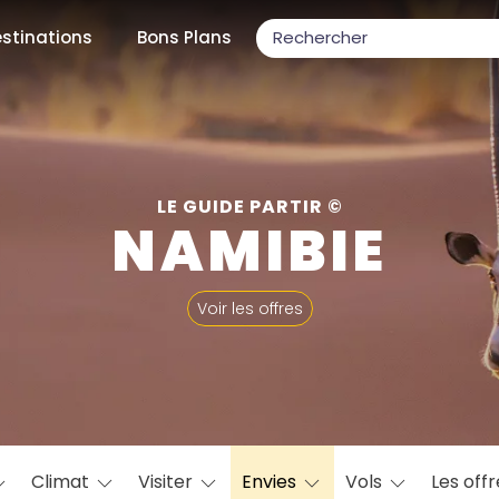
stinations
Bons Plans
ons populaires
LE GUIDE PARTIR ©
NAMIBIE
par mois
Voir les offres
Février
Mars
Avril
Mai
Juin
Juillet
Août
S
ulaires
Novembre
Décembre
Climat
Visiter
Envies
Vols
Les off