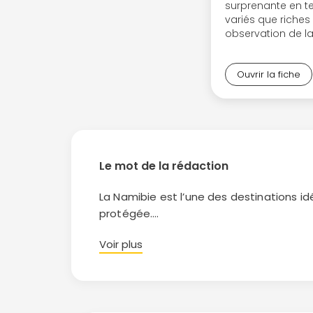
surprenante en 
variés que riches
observation de la
Ouvrir la fiche
Le mot de la rédaction
La Namibie est l’une des destinations i
protégée.
Plusieurs possibilités de faire un safari
Voir plus
lodge), à bord d’un avion, d’un bateau,
La Namibie abrite le magnifique
parc na
concessions, réserves privées et dans
Chaque région de Namibie est spécifique