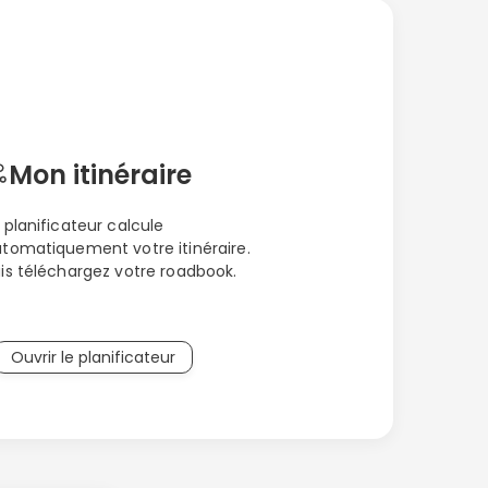
 vie animale y est tout de même
, des zèbres ainsi que des prédateurs
 Namibie dans la bande de Caprivi où la
exceptionnelle pour vivre une véritable
Mon itinéraire
 planificateur calcule
tomatiquement votre itinéraire.
is téléchargez votre roadbook.
Ouvrir le planificateur