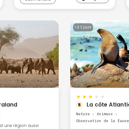
1 à 2 jours
★
★
★
★
★
raland
La côte Atlant
5
x
Nature
Animaux
|
|
Observation de la faun
t une région aussi