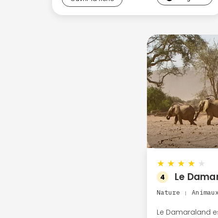
★
★
★
★
★
Le Dama
4
Nature
Animau
|
Le Damaraland es