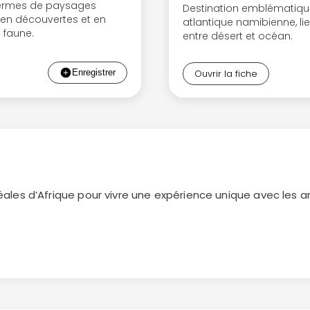
termes de paysages
Destination emblématiqu
 en découvertes et en
atlantique namibienne, li
 faune.
entre désert et océan.
Ouvrir la fiche
déales d’Afrique pour vivre une expérience unique avec les
 s’offrent à vous : à bord de votre propre véhicule ou d’un 
 à cheval et même à pied, le tout en plein cœur de paysag
tional d’Etosha
où vous pourrez vivre de beaux moments d
 d’autres régions étonnantes comme
la Bande de Caprivi
,
 avec des environnements différents où il est possible d’