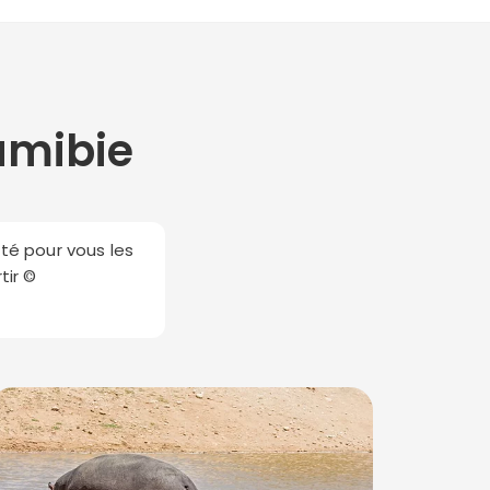
amibie
oté pour vous les
tir ©