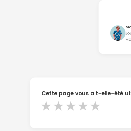
Ma
Jo
Mo
Cette page vous a t-elle-été uti
★
★
★
★
★