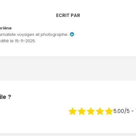
ECRIT PAR
rlène
urnaliste voyages et photographe.
difié le
15-11-2025
le ?
5.00/5 - 