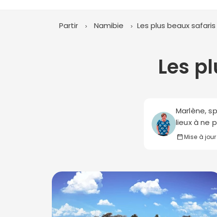
Partir
Namibie
Les plus beaux safaris
Les p
Marlène, sp
lieux à ne 
Mise à jour