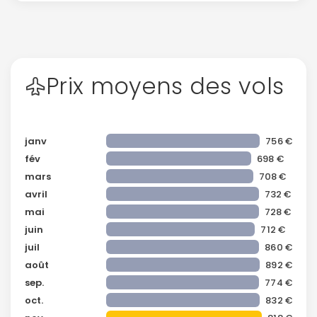
Prix moyens des vols
janv
756 €
fév
698 €
mars
708 €
avril
732 €
mai
728 €
juin
712 €
juil
860 €
août
892 €
sep.
774 €
oct.
832 €