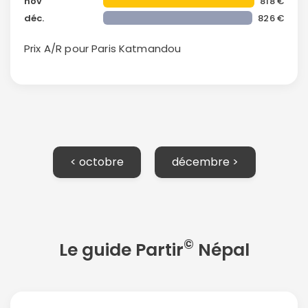
nov
818 €
déc.
826 €
Continuer avec Apple
Prix A/R pour Paris
Katmandou
ou connectez-vous par mail
< octobre
décembre >
Politique de
confidentialité.
©
Le guide Partir
Népal