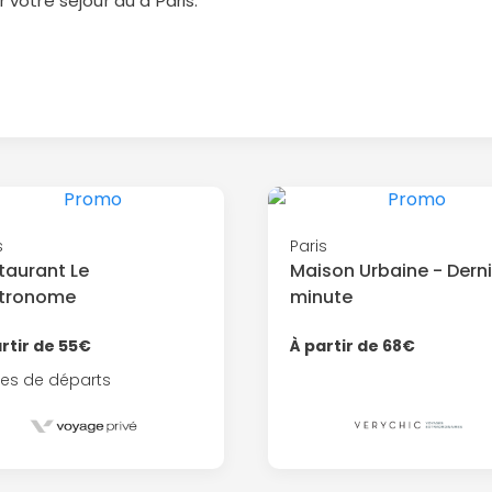
 votre séjour au à Paris.
s
Paris
taurant Le
Maison Urbaine - Dern
tronome
minute
rtir de 55€
À partir de 68€
lles de départs