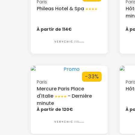
Paris
Pari
Phileas Hotel & Spa
Hôt
★★★★
min
À partir de 114€
À pa
-33%
Paris
Pari
Mercure Paris Place
Hôt
d'Italie
- Dernière
★★★★
minute
À partir de 120€
À pa