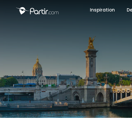
Inspiration
De
📍 Destinati
☀️ Où partir 
Janvier
✨ Envies pop
Octobre