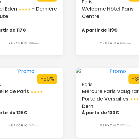
s
Paris
Continuer avec Apple
el Eden
- Dernière
Welcome Hôtel Paris
★★★★
ute
Centre
ou connectez-vous par mail
rtir de 117€
À partir de 119€
Politique de confidentialité.
-50%
-3
s
Paris
el R de Paris
Mercure Paris Vaugira
★★★★
Porte de Versailles
★★★
Dern
rtir de 126€
À partir de 130€