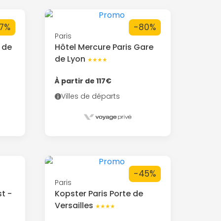
7%
-80%
Paris
 de
Hôtel Mercure Paris Gare
de Lyon
★★★★
À partir de 117€
Villes de départs
-45%
Paris
t -
Kopster Paris Porte de
Versailles
★★★★