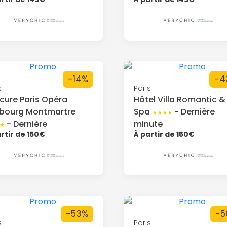
-14%
-4
s
Paris
cure Paris Opéra
Hôtel Villa Romantic &
bourg Montmartre
Spa
- Dernière
★★★★
- Dernière
minute
★
rtir de 150€
À partir de 150€
-53%
-5
s
Paris