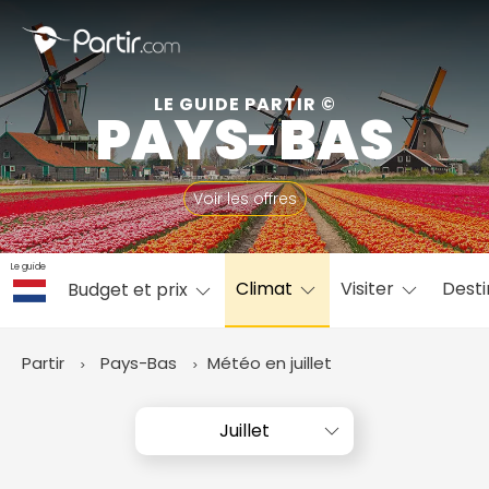
Fermer
LE GUIDE PARTIR ©
PAYS-BAS
📍 Destinations populaires
Voir les offres
Le guide
Climat
Visiter
Desti
Budget et prix
☀️ Où partir par mois
Janvier
Février
Mars
Avril
Mai
Juin
✨ Envies populaires
Partir
Pays-Bas
Météo en juillet
Juillet
Août
Septembre
Octobre
Novembre
Décembre
Juillet