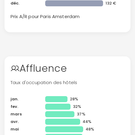
déc.
132 €
Prix A/R pour Paris
Amsterdam
Affluence
Taux d'occupation des hôtels
jan.
28%
fev.
32%
mars
37%
Continuer avec Apple
avr.
44%
mai
48%