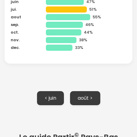
ou connectez-vous par mail
juin
47%
jui.
51%
aout
55%
sep.
46%
oct.
44%
nov.
38%
Politique de
confidentialité.
dec.
33%
< juin
août >
©