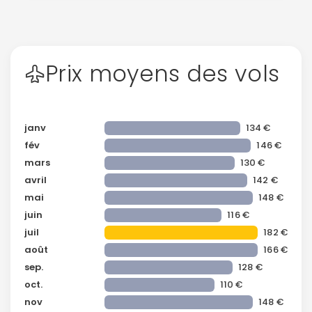
Prix moyens des vols
janv
134 €
fév
146 €
mars
130 €
avril
142 €
mai
148 €
juin
116 €
juil
182 €
août
166 €
sep.
128 €
oct.
110 €
nov
148 €