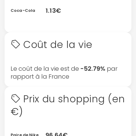
1.13€
Coca-Cola
Coût de la vie
Le coût de la vie est de
-52.79%
par
rapport à la France
Continuer avec Apple
ou connectez-vous par mail
Prix du shopping (en
€)
96.64€
Politique de
Paire de Nike