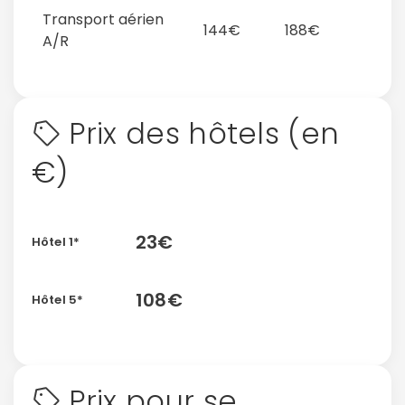
Transport aérien
144€
188€
A/R
Prix des hôtels (en
€)
23€
Hôtel 1*
108€
Hôtel 5*
Prix pour se