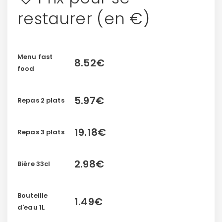
restaurer (en €)
Menu fast
8.52€
food
5.97€
Repas 2 plats
19.18€
Repas 3 plats
2.98€
Bière 33cl
Bouteille
1.49€
d'eau 1L