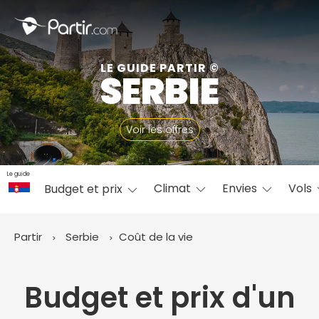
Fermer
LE GUIDE PARTIR ©
SERBIE
📍 Destinations populaires
Voir les offres
Le guide
Climat
Envies
Vols
Budget et prix
☀️ Où partir par mois
Janvier
Février
Mars
Avril
Mai
Juin
✨ Envies populaires
Partir
Serbie
Coût de la vie
Juillet
Août
Septembre
Octobre
Novembre
Décembre
Budget et prix d'un