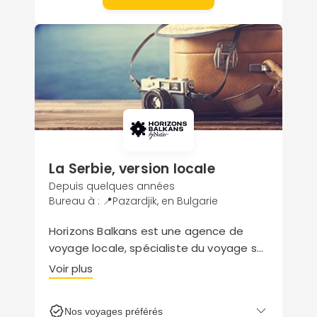
La Serbie, version locale
Depuis quelques années
Bureau à : 📍Pazardjik, en Bulgarie
Horizons Balkans est une agence de
voyage locale, spécialiste du voyage sur
mesure en Serbie. Une équipe de
Voir plus
conseillers amoureux de leur pays
auront à cœur de vous faire découvrir
Nos voyages préférés
tous les trésors naturels et culturels de