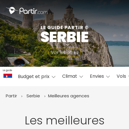
Fermer
LE GUIDE PARTIR ©
SERBIE
📍 Destinations populaires
Voir les offres
Le guide
Climat
Envies
Vols
Budget et prix
☀️ Où partir par mois
Janvier
Février
Mars
Avril
Mai
Juin
✨ Envies populaires
Partir
Serbie
Meilleures agences
Juillet
Août
Septembre
Octobre
Novembre
Décembre
Les meilleures