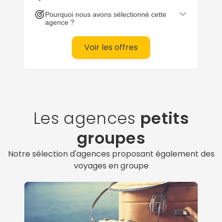
ce pays aux paysages variés.
Pourquoi nous avons sélectionné cette
Construisez avec eux votre voyage
agence ?
authentique selon vos envies de
découverte.
Voir les offres
Les agences
petits
groupes
Notre sélection d'agences proposant également des
voyages en groupe
Continuer avec Apple
ou connectez-vous par mail