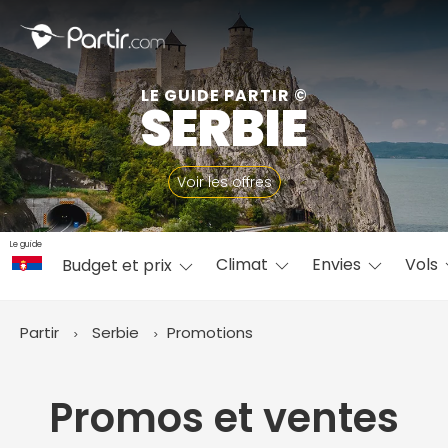
Fermer
LE GUIDE PARTIR ©
SERBIE
📍 Destinations populaires
Voir les offres
Le guide
Climat
Envies
Vols
Budget et prix
☀️ Où partir par mois
Janvier
Février
Mars
Avril
Mai
Juin
✨ Envies populaires
Partir
Serbie
Promotions
Juillet
Août
Septembre
Octobre
Novembre
Décembre
Promos et ventes