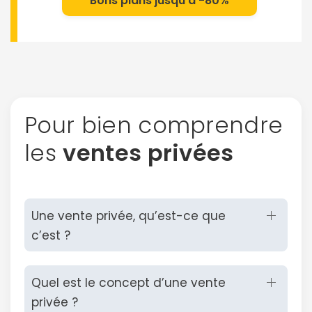
Bons plans jusqu'à -80%
Pour bien comprendre
les
ventes privées
Continuer avec Apple
ou connectez-vous par mail
Une vente privée, qu’est-ce que
c’est ?
Quel est le concept d’une vente
Politique de
confidentialité.
privée ?