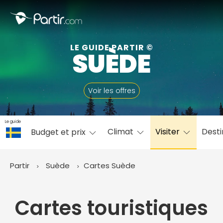
Fermer
LE GUIDE PARTIR ©
SUÈDE
📍 Destinations populaires
Voir les offres
Le guide
Climat
Visiter
Desti
Budget et prix
☀️ Où partir par mois
Janvier
Février
Mars
Avril
Mai
Juin
✨ Envies populaires
Partir
Suède
Cartes Suède
Juillet
Août
Septembre
Octobre
Novembre
Décembre
Cartes touristiques