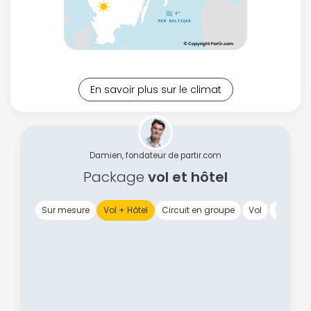
En savoir plus sur le climat
Damien, fondateur de partir.com
Package
vol et hôtel
Sur mesure
Vol + Hôtel
Circuit en groupe
Vol
Expérie