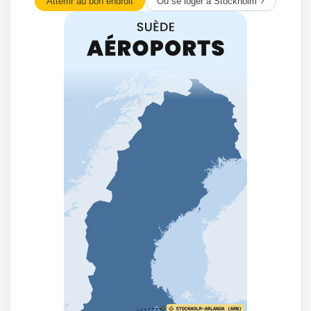
Atterrir au bon endroit
Où se loger à Stockholm ?