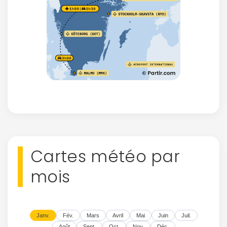
Cartes météo par
mois
Janv.
Fév.
Mars
Avril
Mai
Juin
Juil.
Août
Sept.
Oct.
Nov.
Déc.