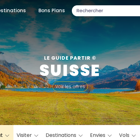
stinations
Bons Plans
ons populaires
LE GUIDE PARTIR ©
SUISSE
par mois
Voir les offres
Février
Mars
Avril
Mai
Juin
Juillet
Août
S
ulaires
Novembre
Décembre
at
Visiter
Destinations
Envies
Vols