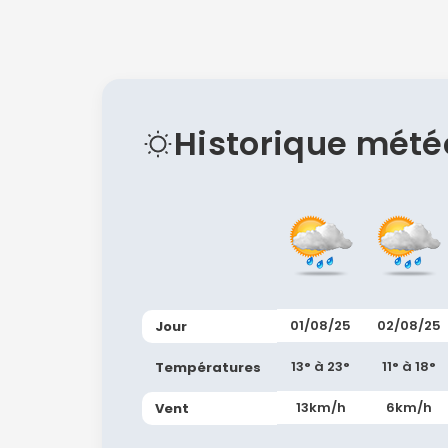
Historique mété
01/08/25
02/08/25
Jour
13° à 23°
11° à 18°
Températures
13km/h
6km/h
Vent