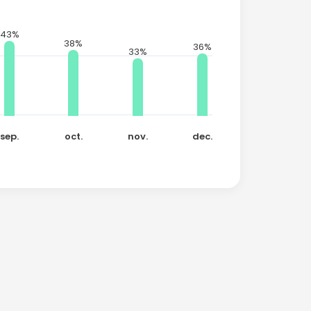
43%
38%
36%
33%
sep.
oct.
nov.
dec.