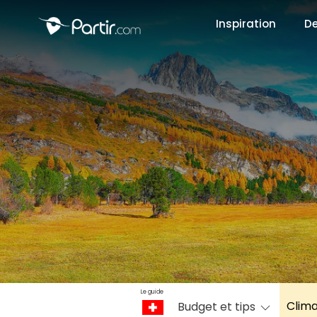
Inspiration
De
📍 Destinati
☀️ Où partir 
Janvier
✨ Envies pop
Octobre
Le guide
Clim
Budget et tips