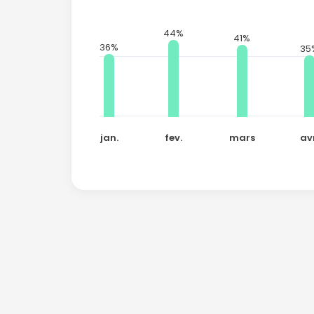
44%
41%
36%
35
jan.
fev.
mars
av