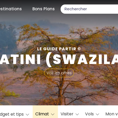
stinations
Bons Plans
ons populaires
LE GUIDE PARTIR ©
ATINI (SWAZIL
par mois
Voir les offres
Février
Mars
Avril
Mai
Juin
Juillet
Août
S
ulaires
Novembre
Décembre
Climat
Visiter
Vols
Mon 
dget et tips