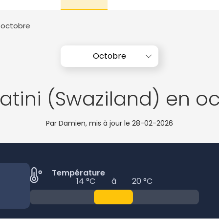
 octobre
Octobre
watini (Swaziland) en o
Par Damien, mis à jour le
28-02-2026
Température
14 °C
à
20 °C