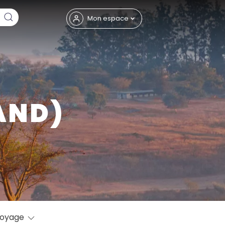
Fermer
Mon espace
AND)
eptembre
voyage