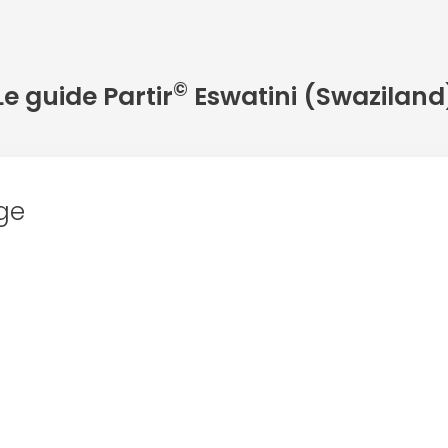
©
Le guide Partir
Eswatini (Swaziland
ge