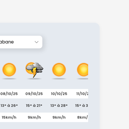
abane
08/10/25
09/10/25
10/10/25
11/10/25
12/10/25
1
13° à 26°
15° à 21°
13° à 28°
15° à 32°
17° à 30°
14
15km/h
9km/h
9km/h
8km/h
12km/h
1