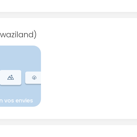
Swaziland)
n vos envies