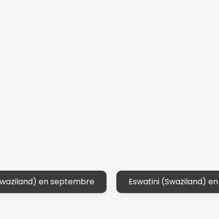
Continuer avec Apple
ou connectez-vous par mail
Politique de confidentialité.
(Swaziland) en septembre
Eswatini (Swaziland) e