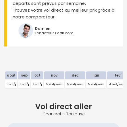
départs sont prévus par semaine.
Trouvez votre vol direct au meilleur prix grâce à
notre comparateur.
Damien
Fondateur Partir.com
août
sep
oct
nov
déc
jan
fév
1 vol/j
1 vol/j
1 vol/j
5 vol/sem
5 vol/sem
5 vol/sem
4 vol/sem
Vol direct
aller
Charleroi ⭢ Toulouse