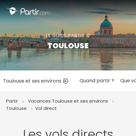
Fermer
LE GUIDE PARTIR ©
📍 Destinations populaires
TOULOUSE
Quand partir ?
Que vo
Toulouse et ses environs
☀️ Où partir par mois
Janvier
Février
Mars
Avril
Mai
Juin
✨ Envies populaires
Partir
Vacances Toulouse et ses environs
Juillet
Août
Septembre
Octobre
Toulouse
Vol direct
Novembre
Décembre
Les vols directs