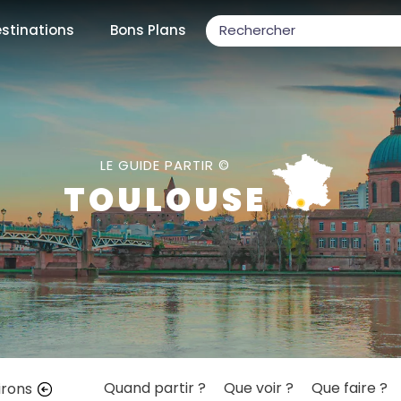
stinations
Bons Plans
ons populaires
LE GUIDE PARTIR ©
TOULOUSE
par mois
Février
Mars
Avril
Mai
Juin
Juillet
Août
S
ulaires
Novembre
Décembre
Quand partir ?
Que voir ?
Que faire ?
irons