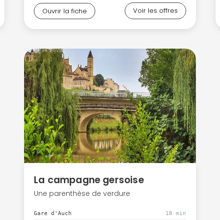
Continuer avec Apple
Voir les offres
Ouvrir la fiche
ou connectez-vous par mail
Politique de confidentialité.
La campagne gersoise
Une parenthèse de verdure
Gare d'Auch
18 min