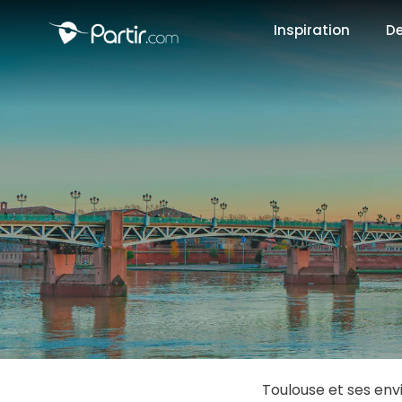
Inspiration
De
📍 Destinati
☀️ Où partir 
Janvier
✨ Envies pop
Octobre
Toulouse et ses env