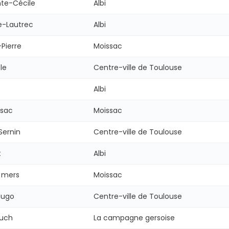
nte-Cécile
Albi
e-Lautrec
Albi
-Pierre
Moissac
le
Centre-ville de Toulouse
Albi
ssac
Moissac
Sernin
Centre-ville de Toulouse
t
Albi
 mers
Moissac
Hugo
Centre-ville de Toulouse
Auch
La campagne gersoise