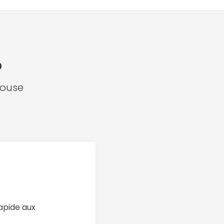
?
louse
rapide aux