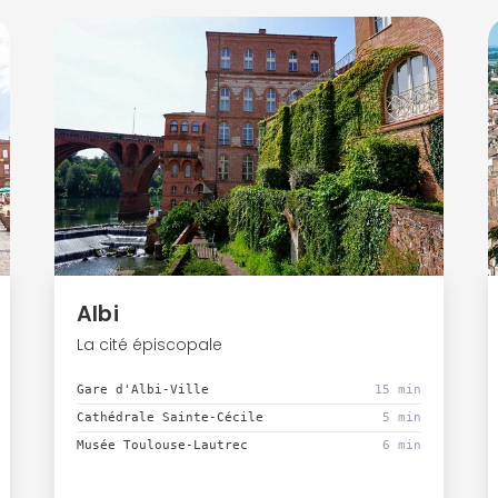
Albi
La cité épiscopale
Gare d'Albi-Ville
15 min
Cathédrale Sainte-Cécile
5 min
Musée Toulouse-Lautrec
6 min