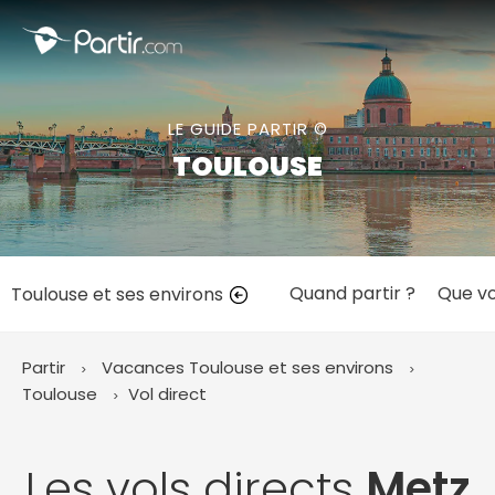
Fermer
LE GUIDE PARTIR ©
📍 Destinations populaires
TOULOUSE
Quand partir ?
Que vo
Toulouse et ses environs
☀️ Où partir par mois
Janvier
Février
Mars
Avril
Mai
Juin
✨ Envies populaires
Partir
Vacances Toulouse et ses environs
Juillet
Août
Septembre
Octobre
Toulouse
Vol direct
Novembre
Décembre
Les vols directs
Metz