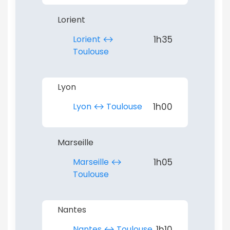
Lorient
ou connectez-vous par mail
Lorient ↔︎
1h35
Toulouse
Lyon
Politique de
confidentialité.
Lyon ↔︎ Toulouse
1h00
Marseille
Marseille ↔︎
1h05
Toulouse
Nantes
Nantes ↔︎ Toulouse
1h10