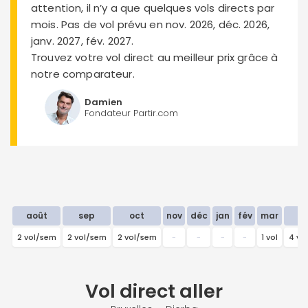
attention, il n’y a que quelques vols directs par
mois. Pas de vol prévu en nov. 2026, déc. 2026,
janv. 2027, fév. 2027.
Trouvez votre vol direct au meilleur prix grâce à
notre comparateur.
Damien
Fondateur Partir.com
août
sep
oct
nov
déc
jan
fév
mar
a
2 vol/sem
2 vol/sem
2 vol/sem
-
-
-
-
1 vol
4 vo
Vol direct
aller