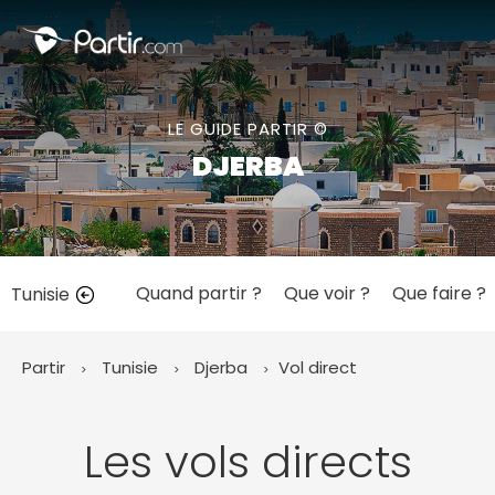
Fermer
LE GUIDE PARTIR ©
📍 Destinations populaires
DJERBA
Quand partir ?
Que voir ?
Que faire ?
Tunisie
☀️ Où partir par mois
Janvier
Février
Mars
Avril
Mai
Juin
✨ Envies populaires
Partir
Tunisie
Djerba
Vol direct
Juillet
Août
Septembre
Octobre
Novembre
Décembre
Les vols directs