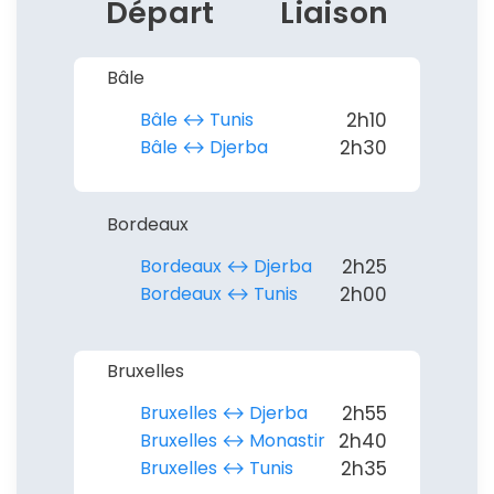
Départ
Liaison
Bâle
Bâle ↔︎ Tunis
2h10
Bâle ↔︎ Djerba
2h30
Bordeaux
Bordeaux ↔︎ Djerba
2h25
Bordeaux ↔︎ Tunis
2h00
Continuer avec Apple
ou connectez-vous par mail
Bruxelles
Bruxelles ↔︎ Djerba
2h55
Bruxelles ↔︎ Monastir
2h40
Bruxelles ↔︎ Tunis
2h35