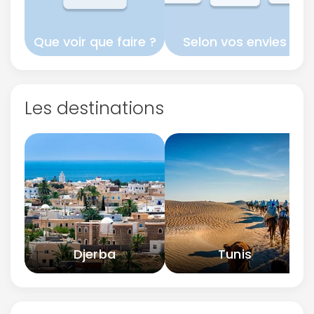
Que voir que faire ?
Selon vos envies
Continuer avec Apple
ou connectez-vous par mail
Les destinations
Politique de
confidentialité.
Djerba
Tunis