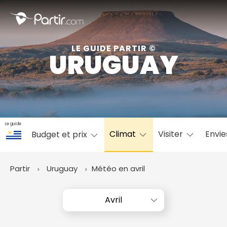
Fermer
LE GUIDE PARTIR ©
URUGUAY
📍 Destinations populaires
Le guide
Climat
Visiter
Envi
Budget et prix
☀️ Où partir par mois
Janvier
Février
Mars
Avril
Mai
Juin
✨ Envies populaires
Partir
Uruguay
Météo en avril
Juillet
Août
Septembre
Octobre
Novembre
Décembre
Avril