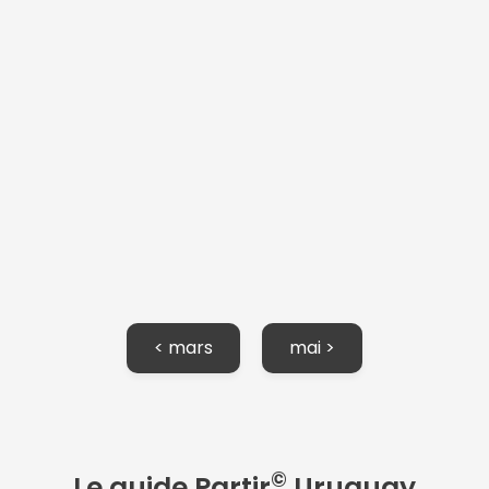
< mars
mai >
Continuer avec Apple
ou connectez-vous par mail
©
Le guide Partir
Uruguay