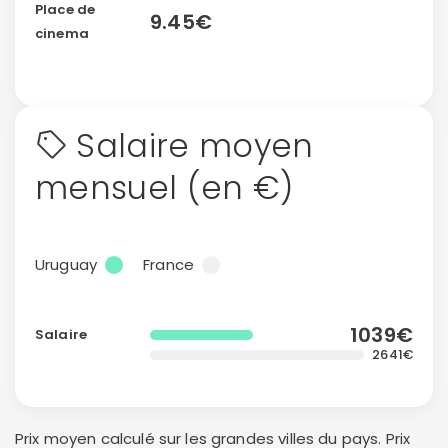
ou connectez-vous par mail
Place de
9.45€
cinema
Salaire moyen
Politique de
confidentialité.
mensuel (en €)
Uruguay
France
1039€
Salaire
2641€
Prix moyen calculé sur les grandes villes du pays. Prix