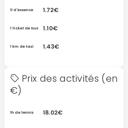
1.72€
1l d'essence
1.10€
1 ticket de bus
1.43€
1 km de taxi
Prix des activités (en
€)
18.02€
1h de tennis
Continuer avec Apple