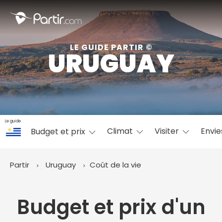
Fermer
LE GUIDE PARTIR ©
URUGUAY
📍 Destinations populaires
Le guide
Climat
Visiter
Envi
Budget et prix
☀️ Où partir par mois
Janvier
Février
Mars
Avril
Mai
Juin
✨ Envies populaires
Partir
Uruguay
Coût de la vie
Juillet
Août
Septembre
Octobre
Novembre
Décembre
Budget et prix d'un