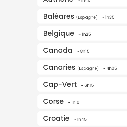
~ 1h40
Baléares
~ 1h35
(Espagne)
Belgique
~ 1h25
Canada
~ 8h15
Canaries
~ 4h05
(Espagne)
Cap-Vert
~ 6h15
Corse
~ 1h10
Croatie
~ 1h45