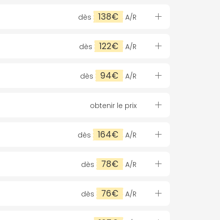
138€
dès
A/R
122€
dès
A/R
94€
dès
A/R
obtenir le prix
164€
dès
A/R
78€
dès
A/R
76€
dès
A/R