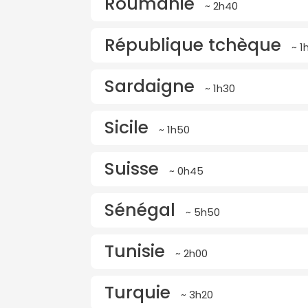
Roumanie
~ 2h40
République tchèque
~ 1
Sardaigne
~ 1h30
Sicile
~ 1h50
Suisse
~ 0h45
Sénégal
~ 5h50
Tunisie
~ 2h00
Turquie
~ 3h20