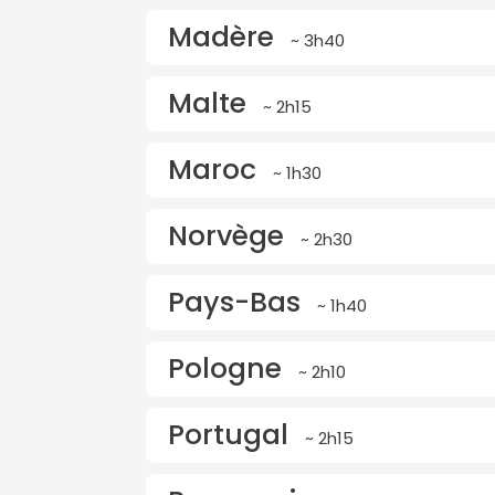
Madère
~ 3h40
Malte
~ 2h15
Maroc
~ 1h30
Norvège
~ 2h30
Pays-Bas
~ 1h40
Pologne
~ 2h10
Portugal
~ 2h15