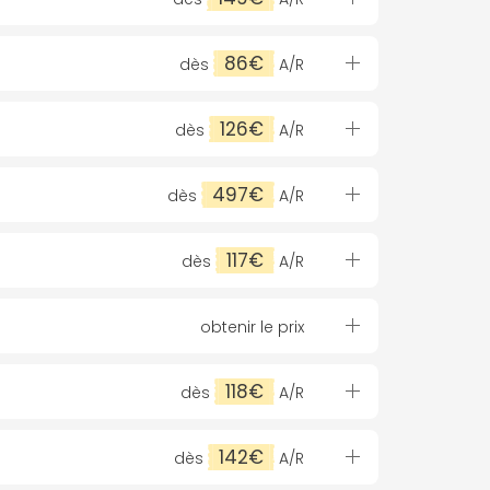
86€
dès
A/R
126€
dès
A/R
497€
dès
A/R
117€
dès
A/R
obtenir le prix
118€
dès
A/R
142€
dès
A/R