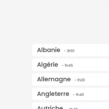
Albanie
~ 2h10
Algérie
~ 1h45
Allemagne
~ 1h20
Angleterre
~ 1h40
Autriche