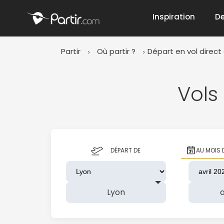
Inspiration
De
Partir
Où partir ?
Départ en vol direct
📍 Destinati
Vols
☀️ Où partir 
DÉPART DE
AU MOIS 
Janvier
✨ Envies pop
Octobre
Lyon
a