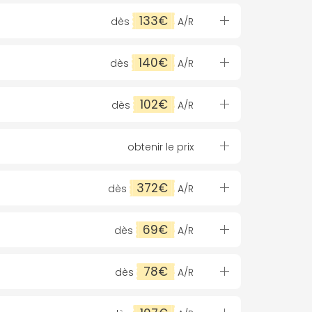
133€
dès
A/R
140€
dès
A/R
102€
dès
A/R
obtenir le prix
372€
dès
A/R
69€
dès
A/R
78€
dès
A/R