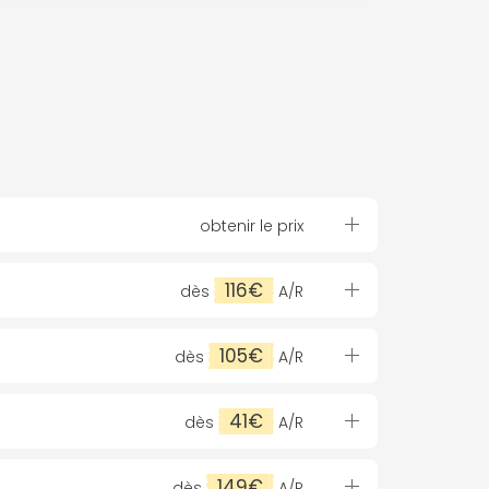
obtenir le prix
116€
dès
A/R
105€
dès
A/R
41€
dès
A/R
149€
dès
A/R