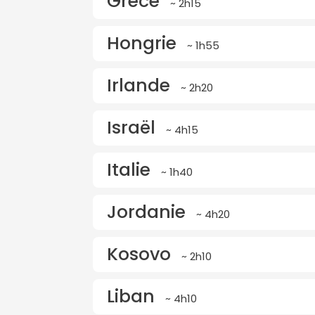
Grèce
~ 2h15
Hongrie
~ 1h55
Irlande
~ 2h20
Israël
~ 4h15
Italie
~ 1h40
Jordanie
~ 4h20
Kosovo
~ 2h10
Liban
~ 4h10