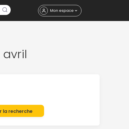
Fermer
Mon espace
avril
eptembre
r la recherche