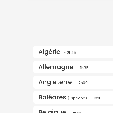
Algérie
~ 2h25
Allemagne
~ 1h35
Angleterre
~ 2h00
Baléares
~ 1h20
(Espagne)
Belgique