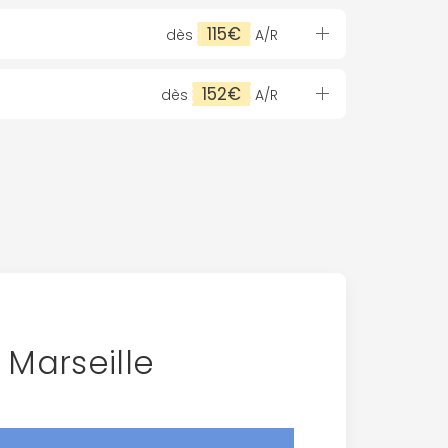
115€
dès
A/R
152€
dès
A/R
 Marseille