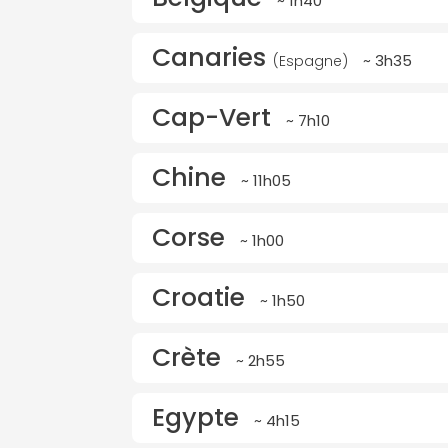
~ 1h40
Canaries
~ 3h35
(Espagne)
Cap-Vert
~ 7h10
Chine
~ 11h05
Corse
~ 1h00
Croatie
~ 1h50
Crète
~ 2h55
Egypte
~ 4h15