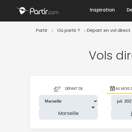
Inspiration
De
Partir
Où partir ?
Départ en vol direct 
📍 Destinati
Vols di
☀️ Où partir 
DÉPART DE
AU MOIS 
Janvier
✨ Envies pop
Octobre
Marseille