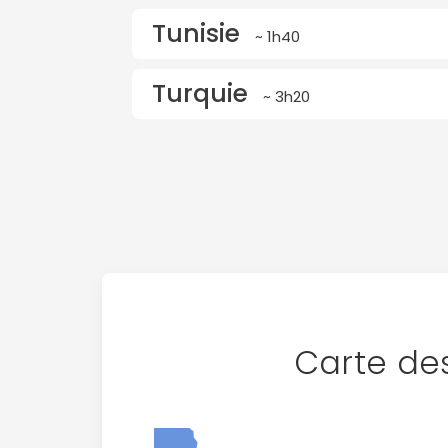
Tunisie
~ 1h40
Turquie
~ 3h20
Carte des
Zoom