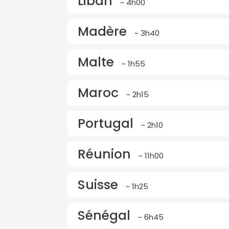
Liban
~ 4h00
Madère
~ 3h40
Malte
~ 1h55
Maroc
~ 2h15
Portugal
~ 2h10
Réunion
~ 11h00
Suisse
~ 1h25
Sénégal
~ 6h45