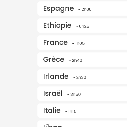
Espagne
~ 2h00
Ethiopie
~ 6h25
France
~ 1h05
Grèce
~ 2h40
Irlande
~ 2h30
Israël
~ 3h50
Italie
~ 1h15